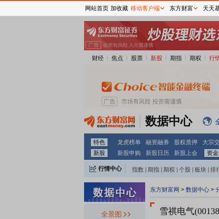
网站首页
加收藏
移动客户端
东方财富
天天
财经
焦点
股票
新股
期指
期权
行
数据中心
特色
龙虎榜单
融资融券
股权质押
大宗
新股
新股申购
新股日历
新股上会
资金
行情中心
指数
|
期指
|
期权
|
个股
|
板块
|
排
东方财富网
>
数据中心
>
雪祺电气(00138
全景图