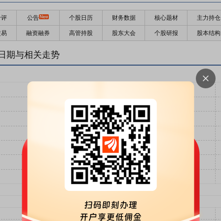
千评
公告
个股日历
财务数据
核心题材
主力持仓
交易
融资融券
高管持股
股东大会
个股研报
股本结构
日期与相关走势