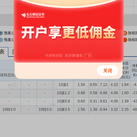
预案公布日
股权登记日
除权
预案公布日前一交易日
股权登记日前一交易日
除权
列表
历次分红派息与涨跌幅表现
每股
送转股份
现金分红
每股
每股
每股
净
未分
收益
净资
公积
同
配利
现金分红比
股息率
送转总比例
送股比例
转股比例
(元)
产(元)
金(元)
长
润(元)
例
（%）
-
-
-
10派2
1.56
0.55
7.12
4.22
1.84
-4
-
-
-
10派1.2
0.88
0.58
6.88
4.06
1.60
-2
-
-
-
10派0.8
0.60
0.31
6.61
4.06
1.39
-4
10转3.0
-
10转3.0
10派3.5
1.56
1.38
6.94
3.32
2.35
40