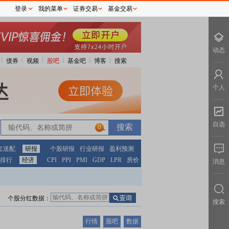
登录
我的菜单
证券交易
基金交易
动态
债券
视频
股吧
基金吧
博客
搜索
个人
自选
0
红送配
研报
个股研报
行业研报
盈利预测
排行
经济
CPI
PPI
PMI
GDP
LPR
房价
消息
个股分红数据：
搜索
行情
股吧
数据