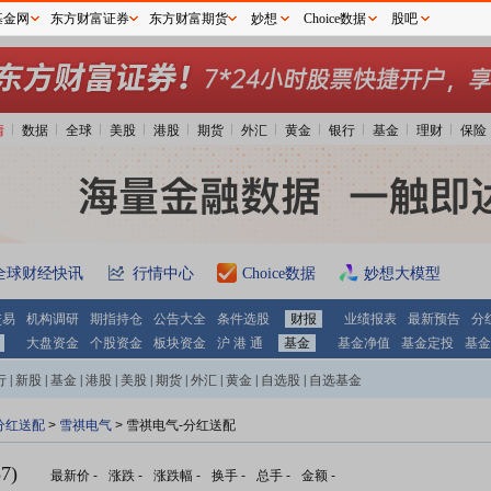
基金网
东方财富证券
东方财富期货
妙想
Choice数据
股吧
情
数据
全球
美股
港股
期货
外汇
黄金
银行
基金
理财
保险
全球财经快讯
行情中心
Choice数据
妙想大模型
交易
机构调研
期指持仓
公告大全
条件选股
财报
业绩报表
最新预告
分
大盘资金
个股资金
板块资金
沪 港 通
基金
基金净值
基金定投
基金
行
|
新股
|
基金
|
港股
|
美股
|
期货
|
外汇
|
黄金
|
自选股
|
自选基金
分红送配
>
雪祺电气
> 雪祺电气-分红送配
7)
最新价
-
涨跌
-
涨跌幅
-
换手
-
总手
-
金额
-