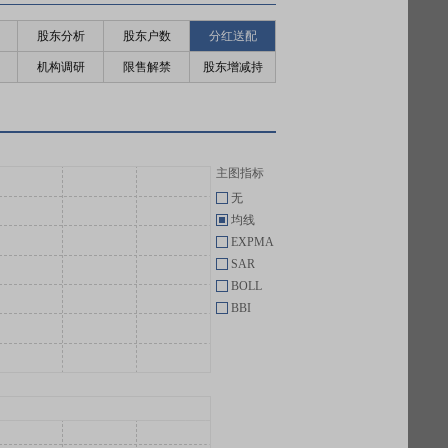
股东分析
股东户数
分红送配
机构调研
限售解禁
股东增减持
主图指标
无
均线
EXPMA
SAR
BOLL
BBI