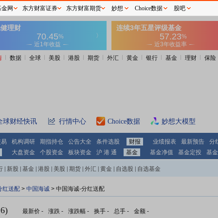
基金网
东方财富证券
东方财富期货
妙想
Choice数据
股吧
情
数据
全球
美股
港股
期货
外汇
黄金
银行
基金
理财
保险
全球财经快讯
行情中心
Choice数据
妙想大模型
交易
机构调研
期指持仓
公告大全
条件选股
财报
业绩报表
最新预告
分
大盘资金
个股资金
板块资金
沪 港 通
基金
基金净值
基金定投
基金
行
|
新股
|
基金
|
港股
|
美股
|
期货
|
外汇
|
黄金
|
自选股
|
自选基金
分红送配
>
中国海诚
> 中国海诚-分红送配
6)
最新价
-
涨跌
-
涨跌幅
-
换手
-
总手
-
金额
-