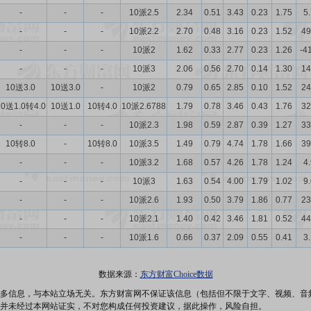
-
-
-
10派2.5
2.34
0.51
3.43
0.23
1.75
5
-
-
-
10派2.2
2.70
0.48
3.16
0.23
1.52
49
-
-
-
10派2
1.62
0.33
2.77
0.23
1.26
-4
-
-
-
10派3
2.06
0.56
2.70
0.14
1.30
14
10送3.0
10送3.0
-
10派2
0.79
0.65
2.85
0.10
1.52
24
10送1.0转4.0
10送1.0
10转4.0
10派2.6788
1.79
0.78
3.46
0.43
1.76
32
-
-
-
10派2.3
1.98
0.59
2.87
0.39
1.27
33
10转8.0
-
10转8.0
10派3.5
1.49
0.79
4.74
1.78
1.66
39
-
-
-
10派3.2
1.68
0.57
4.26
1.78
1.24
4
-
-
-
10派3
1.63
0.54
4.00
1.79
1.02
9
-
-
-
10派2.6
1.93
0.50
3.79
1.86
0.77
23
-
-
-
10派2.1
1.40
0.42
3.46
1.81
0.52
44
-
-
-
10派1.6
0.66
0.37
2.09
0.55
0.41
3
数据来源：
东方财富Choice数据
多信息，与本站立场无关。东方财富网不保证该信息（包括但不限于文字、视频、音
并未经过本网站证实，不对您构成任何投资建议，据此操作，风险自担。