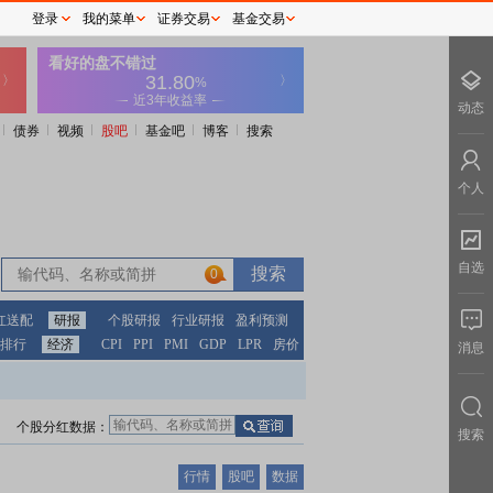
登录
我的菜单
证券交易
基金交易
动态
债券
视频
股吧
基金吧
博客
搜索
个人
自选
0
红送配
研报
个股研报
行业研报
盈利预测
排行
经济
CPI
PPI
PMI
GDP
LPR
房价
消息
个股分红数据：
搜索
行情
股吧
数据