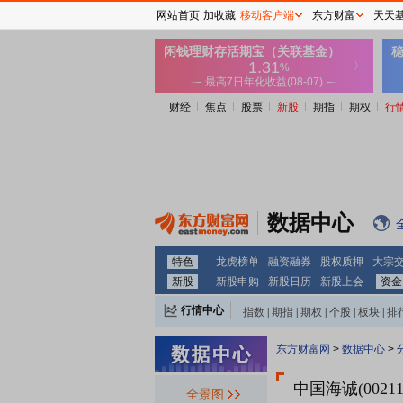
网站首页
加收藏
移动客户端
东方财富
天天
财经
焦点
股票
新股
期指
期权
行
数据中心
特色
龙虎榜单
融资融券
股权质押
大宗
新股
新股申购
新股日历
新股上会
资金
行情中心
指数
|
期指
|
期权
|
个股
|
板块
|
排
东方财富网
>
数据中心
>
中国海诚(00211
全景图