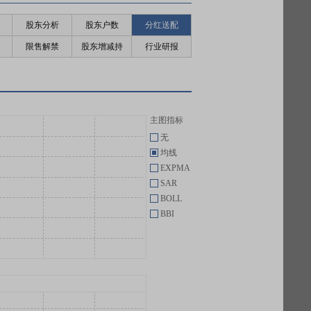
股东分析
股东户数
分红送配
限售解禁
股东增减持
行业研报
主图指标
无
均线
EXPMA
SAR
BOLL
BBI