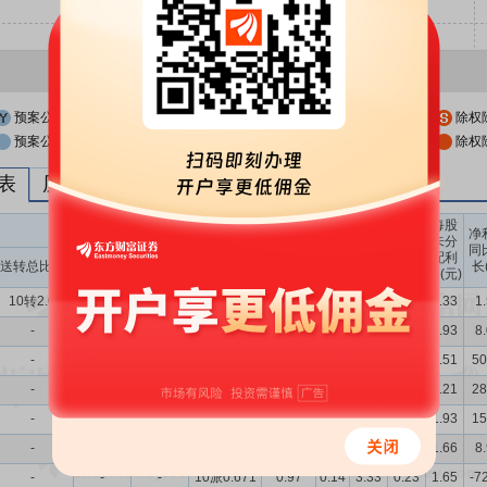
预案公布日
股权登记日
除权
预案公布日前一交易日
股权登记日前一交易日
除权
列表
历次分红派息与涨跌幅表现
每股
送转股份
现金分红
每股
每股
每股
净
未分
收益
净资
公积
同
配利
现金分红比
股息率
送转总比例
送股比例
转股比例
(元)
产(元)
金(元)
长
润(元)
例
（%）
10转2.0
-
10转2.0
10派2.1931
2.43
0.74
5.95
1.19
3.33
1
-
-
-
10派3.0938
2.97
0.73
5.47
1.18
2.93
8
-
-
-
10派2.6165
2.73
0.72
4.93
1.15
2.51
50
-
-
-
10派1.854
1.66
0.50
3.85
0.33
2.21
28
-
-
-
10派1.433
1.51
0.39
3.60
0.23
1.93
15
-
-
-
10派0.838
1.31
0.15
3.36
0.23
1.66
8
-
-
-
10派0.671
0.97
0.14
3.33
0.23
1.65
-7