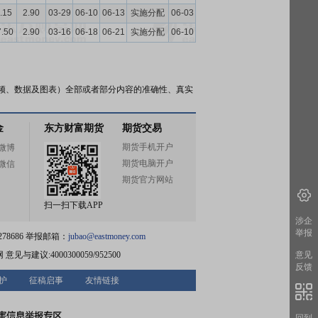
.15
2.90
03-29
06-10
06-13
实施分配
06-03
7.50
2.90
03-16
06-18
06-21
实施分配
06-10
频、数据及图表）全部或者部分内容的准确性、真实
金
东方财富期货
期货交易
期货手机开户
微博
期货电脑开户
微信
期货官方网站
扫一扫下载APP
涉企
举报
78686 举报邮箱：
jubao@eastmoney.com
网
意见与建议:4000300059/952500
意见
反馈
护
征稿启事
友情链接