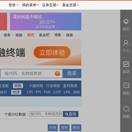
登录
我的菜单
证券交易
基金交易
动态
债券
视频
股吧
基金吧
博客
搜索
个人
自选
0
红送配
研报
个股研报
行业研报
盈利预测
排行
经济
CPI
PPI
PMI
GDP
LPR
房价
消息
个股分红数据：
搜索
行情
股吧
数据