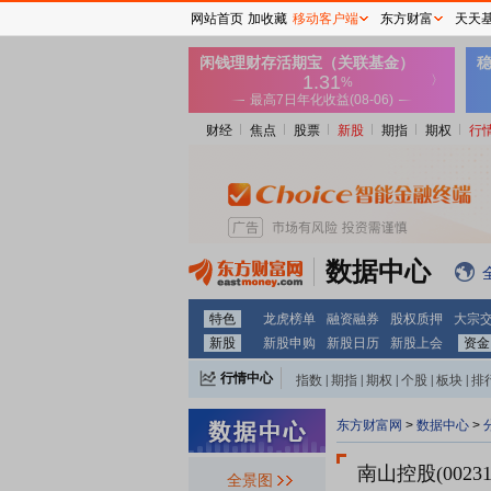
网站首页
加收藏
移动客户端
东方财富
天天
财经
焦点
股票
新股
期指
期权
行
数据中心
特色
龙虎榜单
融资融券
股权质押
大宗
新股
新股申购
新股日历
新股上会
资金
行情中心
指数
|
期指
|
期权
|
个股
|
板块
|
排
东方财富网
>
数据中心
>
南山控股(00231
全景图