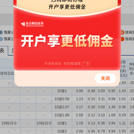
预案公布日
股权登记日
除权
预案公布日前一交易日
股权登记日前一交易日
除权
列表
历次分红派息与涨跌幅表现
每股
送转股份
现金分红
每股
每股
每股
净
未分
收益
净资
公积
同
配利
现金分红比
股息率
送转总比例
送股比例
转股比例
(元)
产(元)
金(元)
长
润(元)
例
（%）
-
-
-
10派0.37
1.01
0.25
3.78
0.72
1.93
-3
-
-
-
10派1
3.06
0.48
3.50
0.95
1.43
22
-
-
-
10派0.58
1.23
0.15
3.11
0.99
1.01
-1
-
-
-
10派2.07
3.17
0.28
3.00
1.49
0.36
13
-
-
-
10派1.88
2.68
0.12
3.10
1.68
0.29
35
10转10.0
-
10转10.0
10派1
1.19
0.13
6.36
3.94
1.11
13
-
-
-
10派2
2.06
0.36
6.79
3.94
1.55
-2