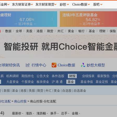
基金网
东方财富证券
东方财富期货
妙想
Choice数据
股吧
情
数据
全球
美股
港股
期货
外汇
黄金
银行
基金
理财
保险
全球财经快讯
行情中心
Choice数据
妙想大模型
交易
机构调研
期指持仓
公告大全
条件选股
财报
业绩报表
最新预告
分
大盘资金
个股资金
板块资金
沪 港 通
基金
基金净值
基金定投
基金
行
|
新股
|
基金
|
港股
|
美股
|
期货
|
外汇
|
黄金
|
自选股
|
自选基金
分红送配
>
南山控股
> 南山控股-分红送配
4)
最新价
-
涨跌
-
涨跌幅
-
换手
-
总手
-
金额
-