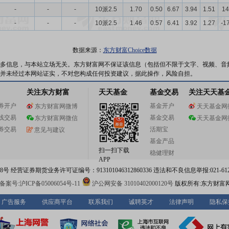
-
-
-
10派2.5
1.70
0.50
6.67
3.94
1.51
14
-
-
-
10派2.5
1.46
0.57
6.41
3.92
1.27
-1
数据来源：
东方财富Choice数据
多信息，与本站立场无关。东方财富网不保证该信息（包括但不限于文字、视频、音
并未经过本网站证实，不对您构成任何投资建议，据此操作，风险自担。
关注东方财富
天天基金
基金交易
关注天天基
券开户
基金开户
东方财富网微博
天天基金网
线交易
基金交易
东方财富网微信
天天基金网
券交易
活期宝
意见与建议
基金产品
扫一扫下载
稳健理财
APP
 经营证券期货业务许可证编号：913101046312860336 违法和不良信息举报:021-612
案号:沪ICP备05006054号-11
沪公网安备 31010402000120号
版权所有:东方财富
广告服务
供应商平台
联系我们
诚聘英才
法律声明
隐私保