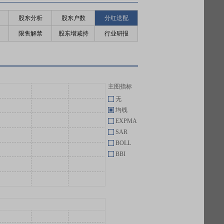
股东分析
股东户数
分红送配
限售解禁
股东增减持
行业研报
主图指标
无
均线
EXPMA
SAR
BOLL
BBI