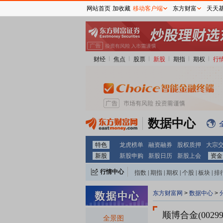
网站首页
加收藏
移动客户端
东方财富
天天
财经
焦点
股票
新股
期指
期权
行
数据中心
特色
龙虎榜单
融资融券
股权质押
大宗
新股
新股申购
新股日历
新股上会
资金
行情中心
指数
|
期指
|
期权
|
个股
|
板块
|
排
东方财富网
>
数据中心
>
顺博合金(00299
全景图