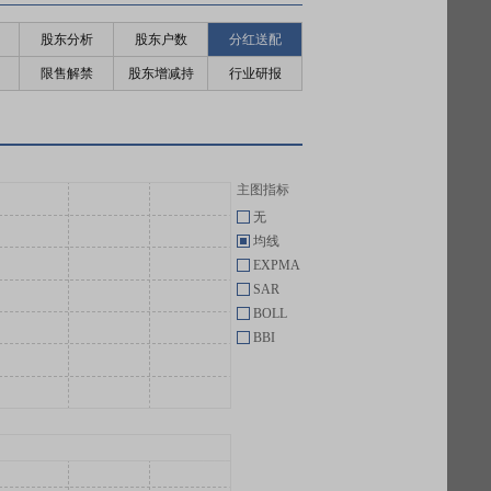
股东分析
股东户数
分红送配
限售解禁
股东增减持
行业研报
主图指标
无
均线
EXPMA
SAR
BOLL
BBI