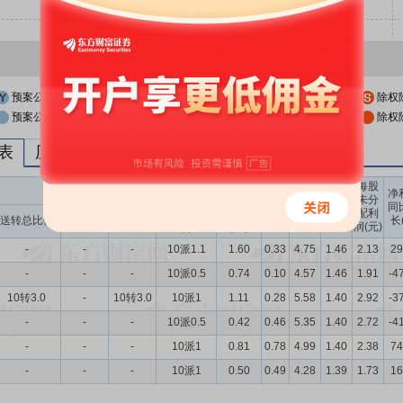
预案公布日
股权登记日
除权
预案公布日前一交易日
股权登记日前一交易日
除权
列表
历次分红派息与涨跌幅表现
每股
送转股份
现金分红
每股
每股
每股
净
未分
收益
净资
公积
同
配利
现金分红比
股息率
送转总比例
送股比例
转股比例
(元)
产(元)
金(元)
长
润(元)
例
（%）
-
-
-
10派1.1
1.60
0.33
4.75
1.46
2.13
29
-
-
-
10派0.5
0.74
0.10
4.57
1.46
1.91
-4
10转3.0
-
10转3.0
10派1
1.11
0.28
5.58
1.40
2.92
-3
-
-
-
10派0.5
0.42
0.46
5.35
1.40
2.72
-4
-
-
-
10派1
0.81
0.78
4.99
1.40
2.38
74
-
-
-
10派1
0.50
0.49
4.28
1.39
1.73
16