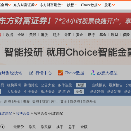
基金网
东方财富证券
东方财富期货
妙想
Choice数据
股吧
情
数据
全球
美股
港股
期货
外汇
黄金
银行
基金
理财
保险
全球财经快讯
行情中心
Choice数据
妙想大模型
交易
机构调研
期指持仓
公告大全
条件选股
财报
业绩报表
最新预告
分
大盘资金
个股资金
板块资金
沪 港 通
基金
基金净值
基金定投
基金
行
|
新股
|
基金
|
港股
|
美股
|
期货
|
外汇
|
黄金
|
自选股
|
自选基金
分红送配
>
顺博合金
> 顺博合金-分红送配
6)
最新价
-
涨跌
-
涨跌幅
-
换手
-
总手
-
金额
-