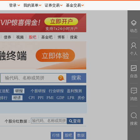
登录
我的菜单
证券交易
基金交易
动态
债券
视频
股吧
基金吧
博客
搜索
个人
自选
2
红送配
研报
个股研报
行业研报
盈利预测
排行
经济
CPI
PPI
PMI
GDP
LPR
房价
消息
个股分红数据：
搜索
行情
股吧
数据