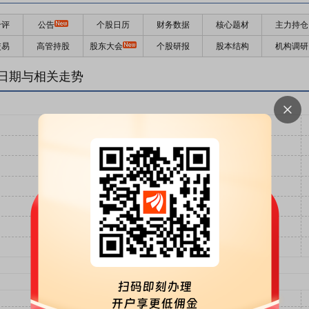
千评
公告
个股日历
财务数据
核心题材
主力持仓
交易
高管持股
股东大会
个股研报
股本结构
机构调研
日期与相关走势