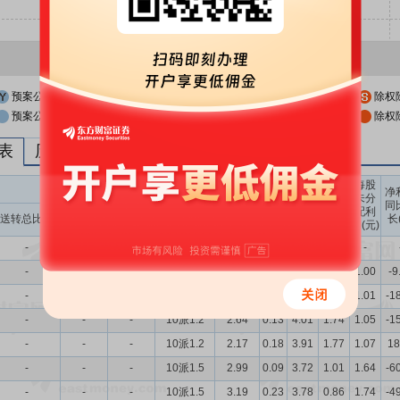
预案公布日
股权登记日
除权
预案公布日前一交易日
股权登记日前一交易日
除权
列表
历次分红派息与涨跌幅表现
每股
送转股份
现金分红
每股
每股
每股
净
未分
收益
净资
公积
同
配利
现金分红比
股息率
送转总比例
送股比例
转股比例
(元)
产(元)
金(元)
长
润(元)
例
（%）
-
-
-
-
-
-
-
-
-
-
-
-
10派1
1.52
0.09
4.01
1.77
1.00
-9
-
-
-
10派1
1.92
0.10
4.03
1.77
1.01
-1
-
-
-
10派1.2
2.64
0.13
4.01
1.74
1.05
-1
-
-
-
10派1.2
2.17
0.18
3.91
1.77
1.07
18
-
-
-
10派1.5
2.99
0.09
3.72
1.01
1.64
-6
-
-
-
10派1.5
3.19
0.23
3.78
0.86
1.74
-4