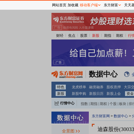
网站首页
加收藏
移动客户端
东方财富
天天
财经
焦点
股票
新股
期指
期权
行
数据中心
特色
龙虎榜单
融资融券
股权质押
大宗
新股
新股申购
新股日历
新股上会
资金
行情中心
指数
|
期指
|
期权
|
个股
|
板块
|
排
东方财富网
>
数据中心
>
迪森股份(30033
全景图