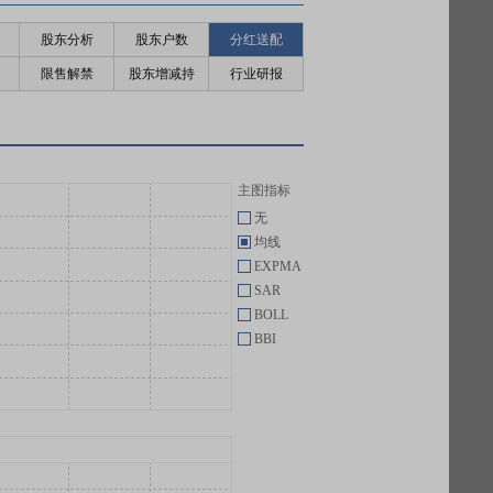
股东分析
股东户数
分红送配
限售解禁
股东增减持
行业研报
主图指标
无
均线
EXPMA
SAR
BOLL
BBI