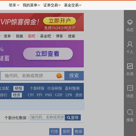
登录
我的菜单
证券交易
基金交易
动态
债券
视频
股吧
基金吧
博客
搜索
个人
自选
0
红送配
研报
个股研报
行业研报
盈利预测
排行
经济
CPI
PPI
PMI
GDP
LPR
房价
消息
个股分红数据：
搜索
行情
股吧
数据