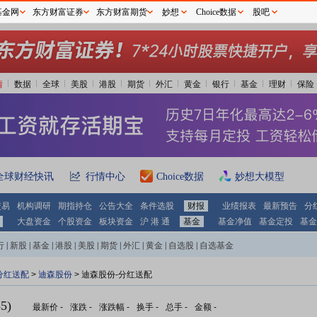
基金网
东方财富证券
东方财富期货
妙想
Choice数据
股吧
情
数据
全球
美股
港股
期货
外汇
黄金
银行
基金
理财
保险
全球财经快讯
行情中心
Choice数据
妙想大模型
交易
机构调研
期指持仓
公告大全
条件选股
财报
业绩报表
最新预告
分
大盘资金
个股资金
板块资金
沪 港 通
基金
基金净值
基金定投
基金
行
|
新股
|
基金
|
港股
|
美股
|
期货
|
外汇
|
黄金
|
自选股
|
自选基金
分红送配
>
迪森股份
> 迪森股份-分红送配
5)
最新价
-
涨跌
-
涨跌幅
-
换手
-
总手
-
金额
-