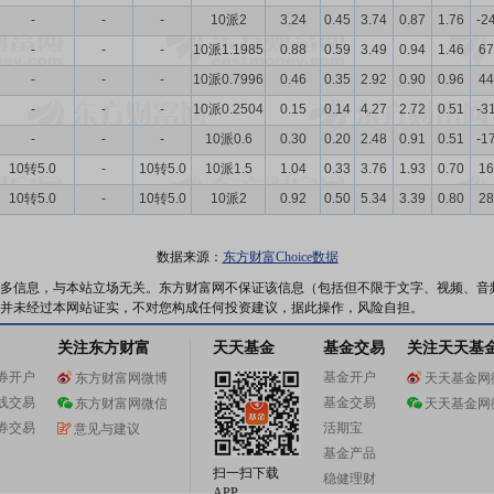
-
-
-
10派2
3.24
0.45
3.74
0.87
1.76
-2
-
-
-
10派1.1985
0.88
0.59
3.49
0.94
1.46
67
-
-
-
10派0.7996
0.46
0.35
2.92
0.90
0.96
44
-
-
-
10派0.2504
0.15
0.14
4.27
2.72
0.51
-3
-
-
-
10派0.6
0.30
0.20
2.48
0.91
0.51
-1
10转5.0
-
10转5.0
10派1.5
1.04
0.33
3.76
1.93
0.70
16
10转5.0
-
10转5.0
10派2
0.92
0.50
5.34
3.39
0.80
28
数据来源：
东方财富Choice数据
多信息，与本站立场无关。东方财富网不保证该信息（包括但不限于文字、视频、音
并未经过本网站证实，不对您构成任何投资建议，据此操作，风险自担。
关注东方财富
天天基金
基金交易
关注天天基
券开户
基金开户
东方财富网微博
天天基金网
线交易
基金交易
东方财富网微信
天天基金网
券交易
活期宝
意见与建议
基金产品
扫一扫下载
稳健理财
APP