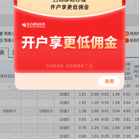
预案公布日
股权登记日
除权
预案公布日前一交易日
股权登记日前一交易日
除权
列表
历次分红派息与涨跌幅表现
每股
送转股份
现金分红
每股
每股
每股
净
未分
收益
净资
公积
同
配利
现金分红比
股息率
送转总比例
送股比例
转股比例
(元)
产(元)
金(元)
长
润(元)
例
（%）
-
-
-
10派5
1.70
0.73
6.84
1.45
4.25
-1
-
-
-
10派5
1.61
0.90
6.63
1.46
4.02
-1
-
-
-
10派5
1.93
1.05
6.55
1.59
3.64
-6
10转6.0
-
10转6.0
10派7
1.38
1.80
9.41
3.04
4.85
23
-
-
-
10派5
0.93
1.46
8.00
2.95
3.81
18
-
-
-
10派5
0.76
1.24
7.01
2.94
2.89
22
-
-
-
10派5
0.86
1.01
6.26
2.93
2.18
38