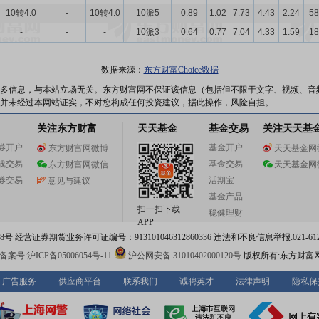
10转4.0
-
10转4.0
10派5
0.89
1.02
7.73
4.43
2.24
58
-
-
-
10派3
0.64
0.77
7.04
4.33
1.59
18
数据来源：
东方财富Choice数据
多信息，与本站立场无关。东方财富网不保证该信息（包括但不限于文字、视频、音
并未经过本网站证实，不对您构成任何投资建议，据此操作，风险自担。
关注东方财富
天天基金
基金交易
关注天天基
券开户
基金开户
东方财富网微博
天天基金网
线交易
基金交易
东方财富网微信
天天基金网
券交易
活期宝
意见与建议
基金产品
扫一扫下载
稳健理财
APP
 经营证券期货业务许可证编号：913101046312860336 违法和不良信息举报:021-612
案号:沪ICP备05006054号-11
沪公网安备 31010402000120号
版权所有:东方财富
广告服务
供应商平台
联系我们
诚聘英才
法律声明
隐私保