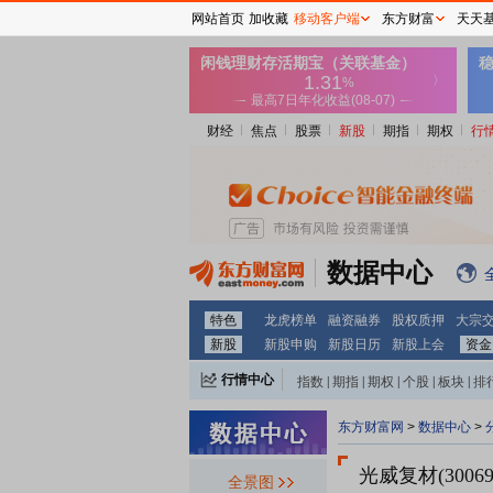
网站首页
加收藏
移动客户端
东方财富
天天
财经
焦点
股票
新股
期指
期权
行
数据中心
特色
龙虎榜单
融资融券
股权质押
大宗
新股
新股申购
新股日历
新股上会
资金
行情中心
指数
|
期指
|
期权
|
个股
|
板块
|
排
东方财富网
>
数据中心
>
光威复材(30069
全景图