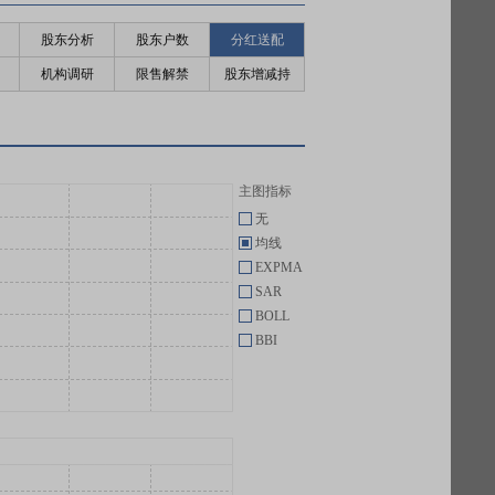
股东分析
股东户数
分红送配
机构调研
限售解禁
股东增减持
主图指标
无
均线
EXPMA
SAR
BOLL
BBI