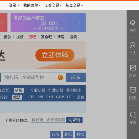
登录
我的菜单
证券交易
基金交易
动态
债券
视频
股吧
基金吧
博客
搜索
个人
自选
0
红送配
研报
个股研报
行业研报
盈利预测
排行
经济
CPI
PPI
PMI
GDP
LPR
房价
消息
个股分红数据：
搜索
行情
股吧
数据