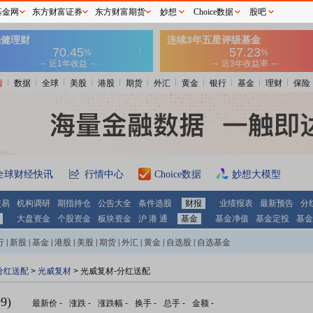
基金网
东方财富证券
东方财富期货
妙想
Choice数据
股吧
情
数据
全球
美股
港股
期货
外汇
黄金
银行
基金
理财
保险
全球财经快讯
行情中心
Choice数据
妙想大模型
交易
机构调研
期指持仓
公告大全
条件选股
财报
业绩报表
最新预告
分
大盘资金
个股资金
板块资金
沪 港 通
基金
基金净值
基金定投
基金
行
|
新股
|
基金
|
港股
|
美股
|
期货
|
外汇
|
黄金
|
自选股
|
自选基金
分红送配
>
光威复材
> 光威复材-分红送配
9)
最新价
-
涨跌
-
涨跌幅
-
换手
-
总手
-
金额
-