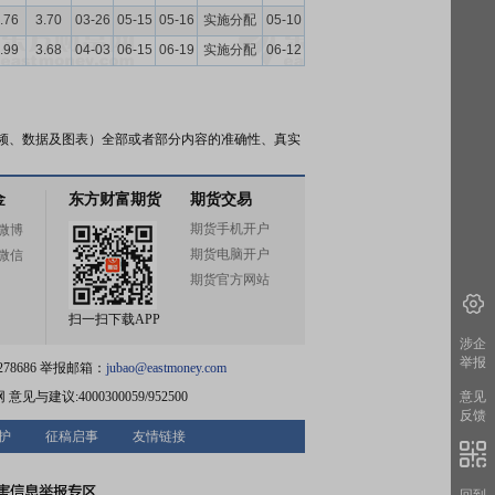
.76
3.70
03-26
05-15
05-16
实施分配
05-10
.99
3.68
04-03
06-15
06-19
实施分配
06-12
频、数据及图表）全部或者部分内容的准确性、真实
金
东方财富期货
期货交易
期货手机开户
微博
期货电脑开户
微信
期货官方网站
扫一扫下载APP
涉企
举报
78686 举报邮箱：
jubao@eastmoney.com
网
意见与建议:4000300059/952500
意见
反馈
护
征稿启事
友情链接