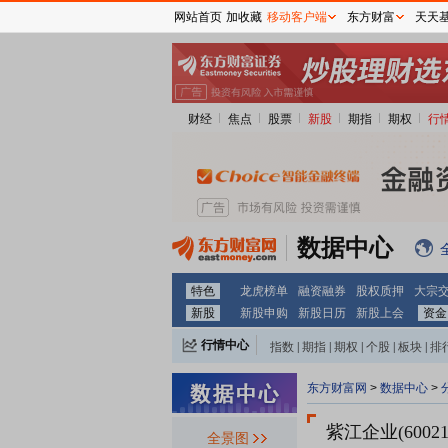
网站首页
加收藏
移动客户端
东方财富
天天
财经
焦点
股票
新股
期指
期权
行
数据中心
特色
龙虎榜单
融资融券
股权质押
大宗
新股
新股申购
新股日历
新股上会
资金
行情中心
指数
|
期指
|
期权
|
个股
|
板块
|
排
东方财富网
>
数据中心
>
紫江企业(60021
全景图