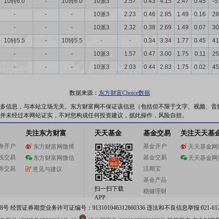
10转6.0
-
10转6.0
10派3
2.57
0.43
4.15
2.47
0.45
-5
-
-
-
10派3
2.23
0.46
2.85
1.49
0.16
28
-
-
-
10派3
2.32
0.38
2.69
1.49
0.07
30
10转5.5
-
10转5.5
-
-
0.34
3.34
1.77
0.45
41
-
-
-
10派3
1.57
0.47
3.00
1.75
0.11
25
-
-
-
10派3
2.03
0.44
2.83
1.75
0.02
45
数据来源：
东方财富Choice数据
多信息，与本站立场无关。东方财富网不保证该信息（包括但不限于文字、视频、音
并未经过本网站证实，不对您构成任何投资建议，据此操作，风险自担。
关注东方财富
天天基金
基金交易
关注天天基
券开户
基金开户
东方财富网微博
天天基金网
线交易
基金交易
东方财富网微信
天天基金网
券交易
活期宝
意见与建议
基金产品
扫一扫下载
稳健理财
APP
 经营证券期货业务许可证编号：913101046312860336 违法和不良信息举报:021-612