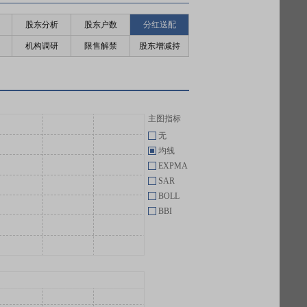
股东分析
股东户数
分红送配
机构调研
限售解禁
股东增减持
主图指标
无
均线
EXPMA
SAR
BOLL
BBI