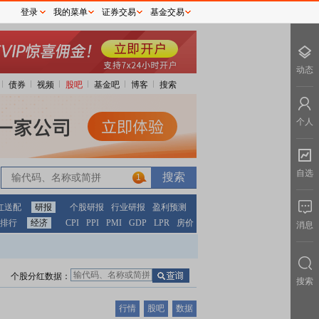
登录
我的菜单
证券交易
基金交易
动态
债券
视频
股吧
基金吧
博客
搜索
个人
自选
1
红送配
研报
个股研报
行业研报
盈利预测
排行
经济
CPI
PPI
PMI
GDP
LPR
房价
消息
个股分红数据：
搜索
行情
股吧
数据