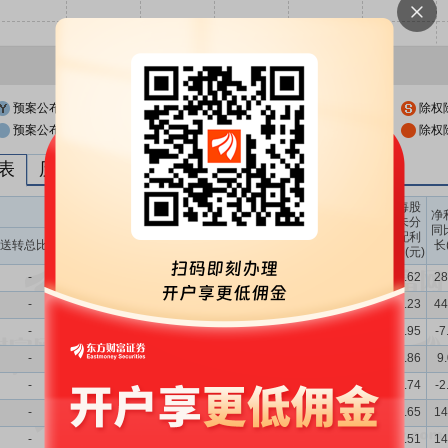
预案公布日
股权登记日
除权
预案公布日前一交易日
股权登记日前一交易日
除权
列表
历次分红派息与涨跌幅表现
每股
送转股份
现金分红
每股
每股
每股
净
未分
收益
净资
公积
同
配利
现金分红比
股息率
送转总比例
送股比例
转股比例
(元)
产(元)
金(元)
长
润(元)
例
（%）
-
-
-
10派3.5
5.34
0.68
4.41
0.19
2.62
28
-
-
-
10派3
4.40
0.53
4.06
0.19
2.23
44
-
-
-
10派2.5
4.64
0.37
3.80
0.19
1.95
-7
-
-
-
10派2.5
4.56
0.40
3.63
0.19
1.86
9
-
-
-
10派2.5
4.01
0.37
3.66
0.23
1.74
-2
-
-
-
10派2.5
3.54
0.37
3.50
0.21
1.65
14
-
-
-
10派2
3.89
0.33
3.24
0.24
1.51
14