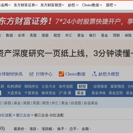
基金网
东方财富证券
东方财富期货
妙想
Choice数据
股吧
情
数据
全球
美股
港股
期货
外汇
黄金
银行
基金
理财
保险
全球财经快讯
行情中心
Choice数据
妙想大模型
交易
机构调研
期指持仓
公告大全
条件选股
财报
业绩报表
最新预告
分
大盘资金
个股资金
板块资金
沪 港 通
基金
基金净值
基金定投
基金
行
|
新股
|
基金
|
港股
|
美股
|
期货
|
外汇
|
黄金
|
自选股
|
自选基金
分红送配
>
紫江企业
> 紫江企业-分红送配
0)
最新价
-
涨跌
-
涨跌幅
-
换手
-
总手
-
金额
-