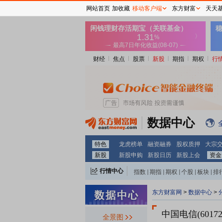
网站首页
加收藏
移动客户端
东方财富
天天
财经
焦点
股票
新股
期指
期权
行
数据中心
特色
龙虎榜单
融资融券
股权质押
大宗
新股
新股申购
新股日历
新股上会
资金
行情中心
指数
|
期指
|
期权
|
个股
|
板块
|
排
东方财富网
>
数据中心
>
中国电信(60172
全景图