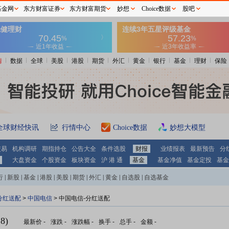
基金网
东方财富证券
东方财富期货
妙想
Choice数据
股吧
情
数据
全球
美股
港股
期货
外汇
黄金
银行
基金
理财
保险
全球财经快讯
行情中心
Choice数据
妙想大模型
交易
机构调研
期指持仓
公告大全
条件选股
财报
业绩报表
最新预告
分
大盘资金
个股资金
板块资金
沪 港 通
基金
基金净值
基金定投
基金
行
|
新股
|
基金
|
港股
|
美股
|
期货
|
外汇
|
黄金
|
自选股
|
自选基金
分红送配
>
中国电信
> 中国电信-分红送配
8)
最新价
-
涨跌
-
涨跌幅
-
换手
-
总手
-
金额
-