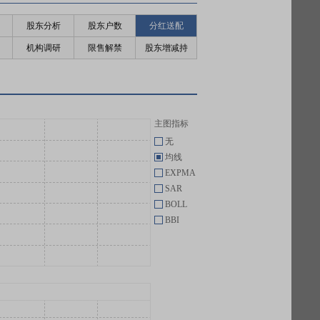
股东分析
股东户数
分红送配
机构调研
限售解禁
股东增减持
主图指标
无
均线
EXPMA
SAR
BOLL
BBI