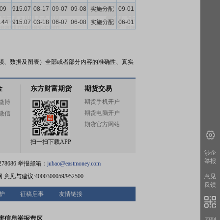
.09
915.07
08-17
09-07
09-08
实施分配
09-01
.44
915.07
03-18
06-07
06-08
实施分配
06-01
频、数据及图表）全部或者部分内容的准确性、真实
金
东方财富期货
期货交易
期货手机开户
微博
期货电脑开户
微信
期货官方网站
扫一扫下载APP
涉企
举报
78686 举报邮箱：
jubao@eastmoney.com
网
意见与建议:4000300059/952500
意见
反馈
护
征稿启事
友情链接