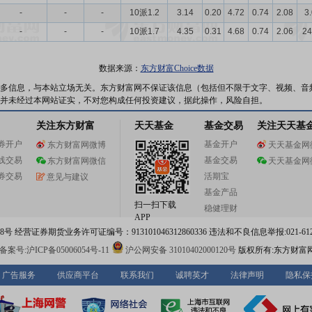
-
-
-
10派1.2
3.14
0.20
4.72
0.74
2.08
3
-
-
-
10派1.7
4.35
0.31
4.68
0.74
2.06
24
数据来源：
东方财富Choice数据
多信息，与本站立场无关。东方财富网不保证该信息（包括但不限于文字、视频、音
并未经过本网站证实，不对您构成任何投资建议，据此操作，风险自担。
关注东方财富
天天基金
基金交易
关注天天基
券开户
基金开户
东方财富网微博
天天基金网
线交易
基金交易
东方财富网微信
天天基金网
券交易
活期宝
意见与建议
基金产品
扫一扫下载
稳健理财
APP
 经营证券期货业务许可证编号：913101046312860336 违法和不良信息举报:021-612
案号:沪ICP备05006054号-11
沪公网安备 31010402000120号
版权所有:东方财富
广告服务
供应商平台
联系我们
诚聘英才
法律声明
隐私保