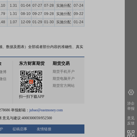
.10
1.31
01-04
07-27
07-28
实施分配
07-24
.79
1.31
08-10
09-27
09-28
实施分配
09-22
.48
1.07
12-09
01-29
01-30
实施分配
01-24
频、数据及图表）全部或者部分内容的准确性、真实
金
东方财富期货
期货交易
期货手机开户
微博
期货电脑开户
微信
期货官方网站
扫一扫下载APP
涉企
举报
78686 举报邮箱：
jubao@eastmoney.com
网
意见与建议:4000300059/952500
意见
反馈
护
征稿启事
友情链接