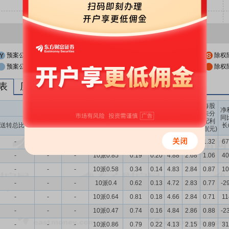
预案公布日
股权登记日
除权
预案公布日前一交易日
股权登记日前一交易日
除权
列表
历次分红派息与涨跌幅表现
每股
送转股份
现金分红
每股
每股
每股
净
未分
收益
净资
公积
同
配利
现金分红比
股息率
送转总比例
送股比例
转股比例
(元)
产(元)
金(元)
长
润(元)
例
（%）
-
-
-
10派1.39
0.27
0.35
5.15
2.68
1.32
67
-
-
-
10派0.85
0.19
0.20
4.88
2.68
1.06
40
-
-
-
10派0.58
0.34
0.14
4.83
2.84
0.87
10
-
-
-
10派0.4
0.62
0.13
4.72
2.83
0.77
-2
-
-
-
10派0.64
0.81
0.18
4.66
2.84
0.71
11
-
-
-
10派0.47
0.74
0.16
4.84
2.86
0.88
-2
-
-
-
10派0.86
0.79
0.22
4.13
2.15
0.89
31