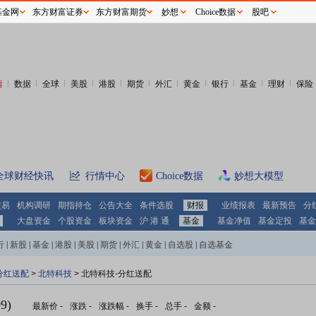
基金网
东方财富证券
东方财富期货
妙想
Choice数据
股吧
情
数据
全球
美股
港股
期货
外汇
黄金
银行
基金
理财
保险
全球财经快讯
行情中心
Choice数据
妙想大模型
交易
机构调研
期指持仓
公告大全
条件选股
财报
业绩报表
最新预告
分
大盘资金
个股资金
板块资金
沪 港 通
基金
基金净值
基金定投
基金
行
|
新股
|
基金
|
港股
|
美股
|
期货
|
外汇
|
黄金
|
自选股
|
自选基金
分红送配
>
北特科技
> 北特科技-分红送配
9)
最新价
-
涨跌
-
涨跌幅
-
换手
-
总手
-
金额
-