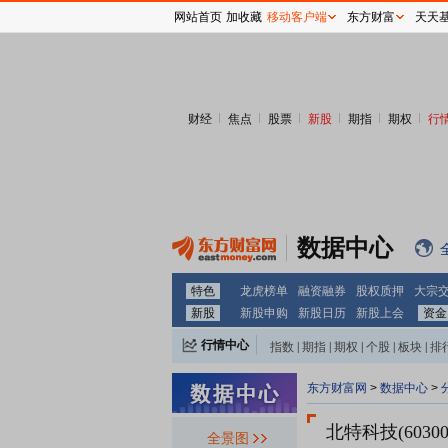
网站首页
加收藏
移动客户端
东方财富
天天
财经
焦点
股票
新股
期指
期权
行
数据中心
特色
龙虎榜单
融资融券
股权质押
大宗
新股
新股申购
新股日历
新股上会
资金
行情中心
指数
|
期指
|
期权
|
个股
|
板块
|
排
东方财富网
>
数据中心
>
北特科技(60300
全景图