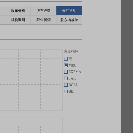
股东分析
股东户数
分红送配
机构调研
限售解禁
股东增减持
主图指标
无
均线
EXPMA
SAR
BOLL
BBI