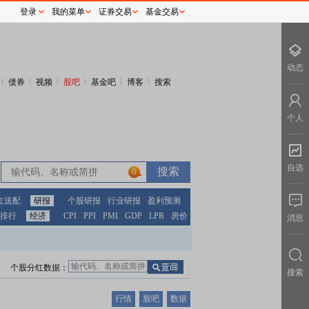
登录
我的菜单
证券交易
基金交易
动态
债券
视频
股吧
基金吧
博客
搜索
个人
自选
0
红送配
研报
个股研报
行业研报
盈利预测
排行
经济
CPI
PPI
PMI
GDP
LPR
房价
消息
个股分红数据：
搜索
行情
股吧
数据