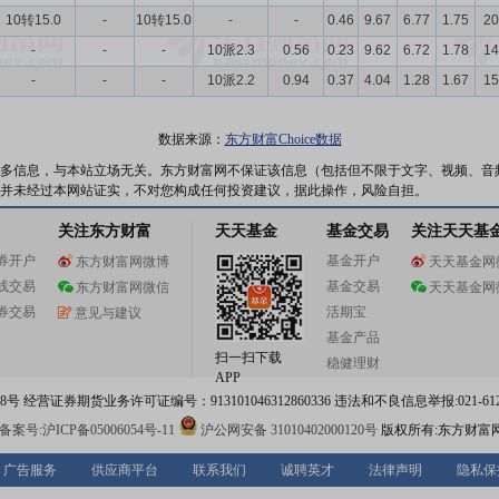
10转15.0
-
10转15.0
-
-
0.46
9.67
6.77
1.75
20
-
-
-
10派2.3
0.56
0.23
9.62
6.72
1.78
14
-
-
-
10派2.2
0.94
0.37
4.04
1.28
1.67
15
数据来源：
东方财富Choice数据
多信息，与本站立场无关。东方财富网不保证该信息（包括但不限于文字、视频、音
并未经过本网站证实，不对您构成任何投资建议，据此操作，风险自担。
关注东方财富
天天基金
基金交易
关注天天基
券开户
基金开户
东方财富网微博
天天基金网
线交易
基金交易
东方财富网微信
天天基金网
券交易
活期宝
意见与建议
基金产品
扫一扫下载
稳健理财
APP
 经营证券期货业务许可证编号：913101046312860336 违法和不良信息举报:021-612
案号:沪ICP备05006054号-11
沪公网安备 31010402000120号
版权所有:东方财富
广告服务
供应商平台
联系我们
诚聘英才
法律声明
隐私保