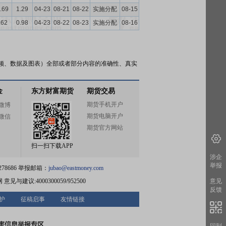
.69
1.29
04-23
08-21
08-22
实施分配
08-15
.62
0.98
04-23
08-22
08-23
实施分配
08-16
频、数据及图表）全部或者部分内容的准确性、真实
金
东方财富期货
期货交易
期货手机开户
微博
期货电脑开户
微信
期货官方网站
扫一扫下载APP
涉企
举报
78686 举报邮箱：
jubao@eastmoney.com
网
意见与建议:4000300059/952500
意见
反馈
护
征稿启事
友情链接