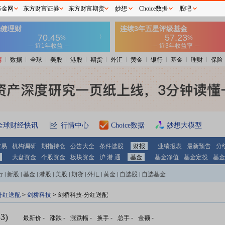
基金网
东方财富证券
东方财富期货
妙想
Choice数据
股吧
情
数据
全球
美股
港股
期货
外汇
黄金
银行
基金
理财
保险
全球财经快讯
行情中心
Choice数据
妙想大模型
交易
机构调研
期指持仓
公告大全
条件选股
财报
业绩报表
最新预告
分
大盘资金
个股资金
板块资金
沪 港 通
基金
基金净值
基金定投
基金
行
|
新股
|
基金
|
港股
|
美股
|
期货
|
外汇
|
黄金
|
自选股
|
自选基金
分红送配
>
剑桥科技
> 剑桥科技-分红送配
3)
最新价
-
涨跌
-
涨跌幅
-
换手
-
总手
-
金额
-