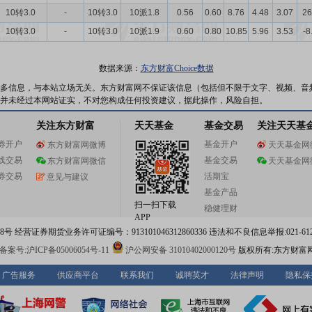
10转3.0
-
10转3.0
10派1.8
0.56
0.60
8.76
4.48
3.07
26
10转3.0
-
10转3.0
10派1.9
0.60
0.80
10.85
5.96
3.53
-8
数据来源：
东方财富Choice数据
多信息，与本站立场无关。东方财富网不保证该信息（包括但不限于文字、视频、音
并未经过本网站证实，不对您构成任何投资建议，据此操作，风险自担。
关注东方财富
天天基金
基金交易
关注天天基
券开户
基金开户
东方财富网微博
天天基金网
线交易
基金交易
东方财富网微信
天天基金网
券交易
活期宝
意见与建议
基金产品
扫一扫下载
稳健理财
APP
 经营证券期货业务许可证编号：913101046312860336 违法和不良信息举报:021-612
案号:沪ICP备05006054号-11
沪公网安备 31010402000120号
版权所有:东方财富
广告服务
供应商平台
联系我们
诚聘英才
法律声明
隐私保