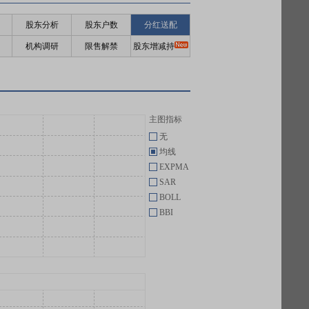
股东分析
股东户数
分红送配
机构调研
限售解禁
股东增减持
主图指标
无
均线
EXPMA
SAR
BOLL
BBI