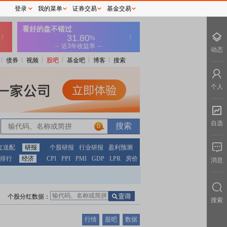
登录
我的菜单
证券交易
基金交易
动态
债券
视频
股吧
基金吧
博客
搜索
个人
自选
0
红送配
研报
个股研报
行业研报
盈利预测
排行
经济
CPI
PPI
PMI
GDP
LPR
房价
消息
个股分红数据：
搜索
行情
股吧
数据