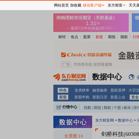
网站首页
加收藏
移动客户端
东方财富
天天
财经
焦点
股票
新股
期指
期权
行
数据中心
特色
龙虎榜单
融资融券
股权质押
大宗
新股
新股申购
新股日历
新股上会
资金
行情中心
指数
|
期指
|
期权
|
个股
|
板块
|
排
东方财富网
>
数据中心
>
剑桥科技(60308
全景图