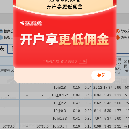
预案公布日
股权登记日
除权
预案公布日前一交易日
股权登记日前一交易日
除权
列表
历次分红派息与涨跌幅表现
每股
送转股份
现金分红
每股
每股
每股
净
未分
收益
净资
公积
同
配利
现金分红比
股息率
送转总比例
送股比例
转股比例
(元)
产(元)
金(元)
长
润(元)
例
（%）
-
-
-
-
-
-
-
-
-
-
-
-
10派2.8
0.15
0.94
21.12
17.87
1.96
58
-
-
-
10派0.452
0.04
0.45
8.94
5.43
2.23
51
-
-
-
10派2.2
0.47
0.62
8.62
5.42
2.00
75
-
-
-
10派0.3
0.10
0.30
8.14
5.39
1.77
-4
-
-
-
10派1.33
0.41
0.36
7.97
5.37
1.60
-4
10转3.0
-
10转3.0
10派0.34
0.10
0.13
6.98
3.43
2.31
-7