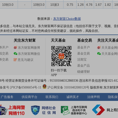
10转3.0
-
10转3.0
10派3
0.75
1.26
4.76
1.67
1.82
18
数据来源：
东方财富Choice数据
多信息，与本站立场无关。东方财富网不保证该信息（包括但不限于文字、视频、音
并未经过本网站证实，不对您构成任何投资建议，据此操作，风险自担。
关注东方财富
天天基金
基金交易
关注天天基
券开户
基金开户
东方财富网微博
天天基金网
线交易
基金交易
东方财富网微信
天天基金网
券交易
活期宝
意见与建议
基金产品
扫一扫下载
稳健理财
APP
 经营证券期货业务许可证编号：913101046312860336 违法和不良信息举报:021-612
案号:沪ICP备05006054号-11
沪公网安备 31010402000120号
版权所有:东方财富
广告服务
供应商平台
联系我们
诚聘英才
法律声明
隐私保