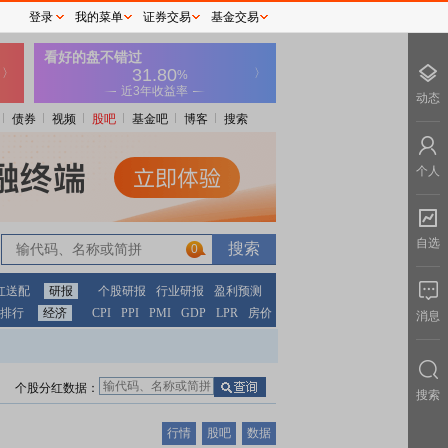
登录
我的菜单
证券交易
基金交易
动态
债券
视频
股吧
基金吧
博客
搜索
个人
自选
0
红送配
研报
个股研报
行业研报
盈利预测
排行
经济
CPI
PPI
PMI
GDP
LPR
房价
消息
个股分红数据：
搜索
行情
股吧
数据