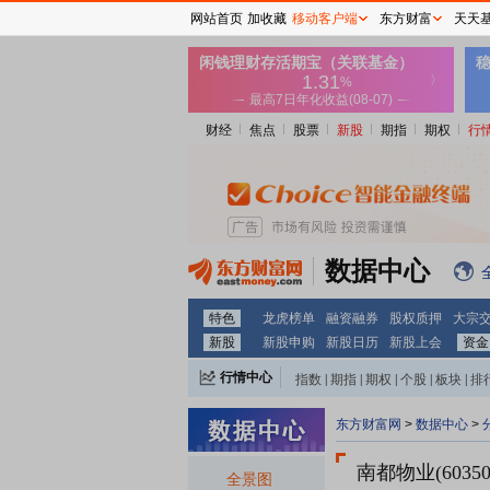
网站首页
加收藏
移动客户端
东方财富
天天
财经
焦点
股票
新股
期指
期权
行
数据中心
特色
龙虎榜单
融资融券
股权质押
大宗
新股
新股申购
新股日历
新股上会
资金
行情中心
指数
|
期指
|
期权
|
个股
|
板块
|
排
东方财富网
>
数据中心
>
南都物业(60350
全景图