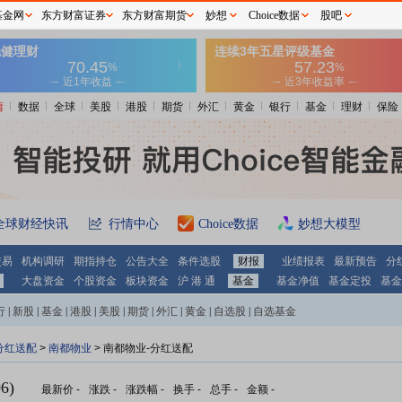
基金网
东方财富证券
东方财富期货
妙想
Choice数据
股吧
情
数据
全球
美股
港股
期货
外汇
黄金
银行
基金
理财
保险
全球财经快讯
行情中心
Choice数据
妙想大模型
交易
机构调研
期指持仓
公告大全
条件选股
财报
业绩报表
最新预告
分
大盘资金
个股资金
板块资金
沪 港 通
基金
基金净值
基金定投
基金
行
|
新股
|
基金
|
港股
|
美股
|
期货
|
外汇
|
黄金
|
自选股
|
自选基金
分红送配
>
南都物业
> 南都物业-分红送配
6)
最新价
-
涨跌
-
涨跌幅
-
换手
-
总手
-
金额
-