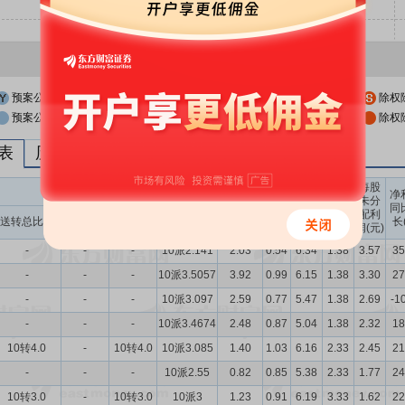
预案公布日
股权登记日
除权
预案公布日前一交易日
股权登记日前一交易日
除权
列表
历次分红派息与涨跌幅表现
每股
送转股份
现金分红
每股
每股
每股
净
未分
收益
净资
公积
同
配利
现金分红比
股息率
送转总比例
送股比例
转股比例
(元)
产(元)
金(元)
长
润(元)
例
（%）
-
-
-
10派2.141
2.03
0.54
6.34
1.38
3.57
35
-
-
-
10派3.5057
3.92
0.99
6.15
1.38
3.30
27
-
-
-
10派3.097
2.59
0.77
5.47
1.38
2.69
-1
-
-
-
10派3.4674
2.48
0.87
5.04
1.38
2.32
18
10转4.0
-
10转4.0
10派3.085
1.40
1.03
6.16
2.33
2.45
21
-
-
-
10派2.55
0.82
0.85
5.38
2.33
1.77
24
10转3.0
-
10转3.0
10派3
1.23
0.91
6.19
3.33
1.62
22