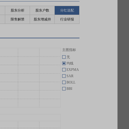
股东分析
股东户数
分红送配
限售解禁
股东增减持
行业研报
主图指标
无
均线
EXPMA
SAR
BOLL
BBI