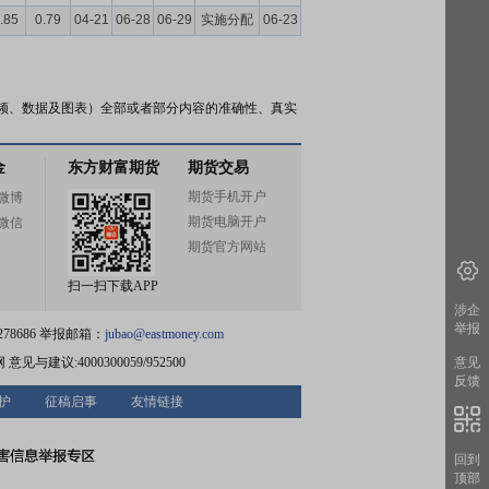
.85
0.79
04-21
06-28
06-29
实施分配
06-23
频、数据及图表）全部或者部分内容的准确性、真实
金
东方财富期货
期货交易
期货手机开户
微博
期货电脑开户
微信
期货官方网站
扫一扫下载APP
涉企
举报
78686 举报邮箱：
jubao@eastmoney.com
网
意见与建议:4000300059/952500
意见
反馈
护
征稿启事
友情链接
回到
顶部