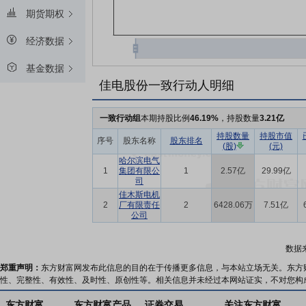
期货期权
经济数据
基金数据
佳电股份一致行动人明细
一致行动组
本期持股比例
46.19%
，持股数量
3.21亿
持股数量
持股市值
序号
股东名称
股东排名
(股)
(元)
哈尔滨电气
1
集团有限公
1
2.57亿
29.99亿
司
佳木斯电机
2
厂有限责任
2
6428.06万
7.51亿
公司
数据
郑重声明：
东方财富网发布此信息的目的在于传播更多信息，与本站立场无关。东方
性、完整性、有效性、及时性、原创性等。相关信息并未经过本网站证实，不对您构
东方财富
东方财富产品
证券交易
关注东方财富