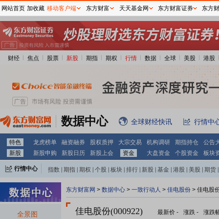
网站首页
加收藏
移动客户端
东方财富
天天基金网
东方财富证券
东方
财经
焦点
股票
新股
期指
期权
行情
数据
全球
美股
港股
数据中心
全球财经快讯
行情中
特色
龙虎榜单
融资融券
股权质押
大宗交易
机构调研
期指持仓
公告
新股
新股申购
新股日历
新股上会
资金
大盘资金
个股资金
板块
行情中心
指数
|
期指
|
期权
|
个股
|
板块
|
排行
|
新股
|
基金
|
港股
|
美股
|
期货
|
外汇
|
黄金
|
自选股
|
自选基金
东方财富网
>
数据中心
>
一致行动人
>
佳电股份
> 佳电股
佳电股份(000922)
最新价
-
涨跌
-
涨跌
全景图