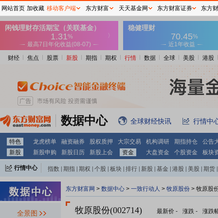
网站首页
加收藏
移动客户端
东方财富
天天基金网
东方财富证券
东方
财经
焦点
股票
新股
期指
期权
行情
数据
全球
美股
港股
数据中心
全球财经快讯
行情中
特色
龙虎榜单
融资融券
股权质押
大宗交易
机构调研
期指持仓
公告
新股
新股申购
新股日历
新股上会
资金
大盘资金
个股资金
板块
行情中心
指数
|
期指
|
期权
|
个股
|
板块
|
排行
|
新股
|
基金
|
港股
|
美股
|
期货
|
外汇
|
黄金
|
自选股
|
自选基金
东方财富网
>
数据中心
>
一致行动人
>
牧原股份
> 牧原股
牧原股份(002714)
最新价
-
涨跌
-
涨跌
全景图