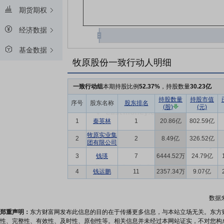
期货期权
经济数据
基金数据
牧原股份一致行动人明细
一致行动组
本期持股比例
52.37%
，持股数量
30.23亿
持股数量
持股市值
序号
股东名称
股东排名
(股)
(元)
1
秦英林
1
20.86亿
802.59亿
牧原实业集
2
2
8.49亿
326.52亿
团有限公司
3
钱瑛
7
6444.52万
24.79亿
4
钱运鹏
11
2357.34万
9.07亿
数据
郑重声明：
东方财富网发布此信息的目的在于传播更多信息，与本站立场无关。东方
性、完整性、有效性、及时性、原创性等。相关信息并未经过本网站证实，不对您构