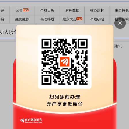
千评
公告
个股日历
财务数据
核心题材
主力持仓
交易
融资融券
高管持股
股东大会
个股研报
股本结构
动人股份变化趋势图