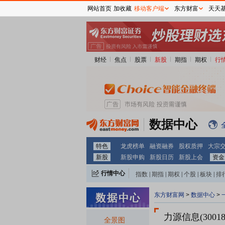
网站首页
加收藏
移动客户端
东方财富
天天
财经
焦点
股票
新股
期指
期权
行
数据中心
特色
龙虎榜单
融资融券
股权质押
大宗
新股
新股申购
新股日历
新股上会
资金
行情中心
指数
|
期指
|
期权
|
个股
|
板块
|
排
东方财富网
>
数据中心
>
力源信息(30018
全景图