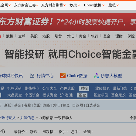
基金网
东方财富证券
东方财富期货
妙想
Choice数据
股吧
情
数据
全球
美股
港股
期货
外汇
黄金
银行
基金
理财
保险
全球财经快讯
行情中心
Choice数据
妙想大模型
交易
机构调研
期指持仓
公告大全
条件选股
财报
业绩报表
最新预告
分
大盘资金
个股资金
板块资金
沪 港 通
基金
基金净值
基金定投
基金
行
|
新股
|
基金
|
港股
|
美股
|
期货
|
外汇
|
黄金
|
自选股
|
自选基金
一致行动人
>
力源信息
> 力源信息-一致行动人
个
4)
最新价
-
涨跌
-
涨跌幅
-
换手
-
总手
-
金额
-