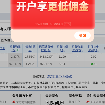
动人明细
例
12.74%
，持股数量
1.47亿
持股数量
持股市值
已流通股份
持股比例
持股数量
持股比例
排名
(股)
(元)
数量(股)
(%)
变动(股)
变动(%)
1.37亿
17.58亿
3433.93万
11.90
-
0.00
970.68万
1.24亿
970.68万
0.84
-
-0.31
数据来源：
东方财富Choice数据
多信息，与本站立场无关。东方财富网不保证该信息（包括但不限于文字、视频、音
并未经过本网站证实，不对您构成任何投资建议，据此操作，风险自担。
关注东方财富
天天基金
基金交易
关注天天基
券开户
基金开户
东方财富网微博
天天基金网