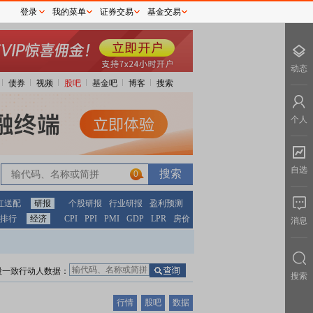
登录
我的菜单
证券交易
基金交易
动态
债券
视频
股吧
基金吧
博客
搜索
个人
自选
0
红送配
研报
个股研报
行业研报
盈利预测
排行
经济
CPI
PPI
PMI
GDP
LPR
房价
消息
股一致行动人数据：
搜索
行情
股吧
数据