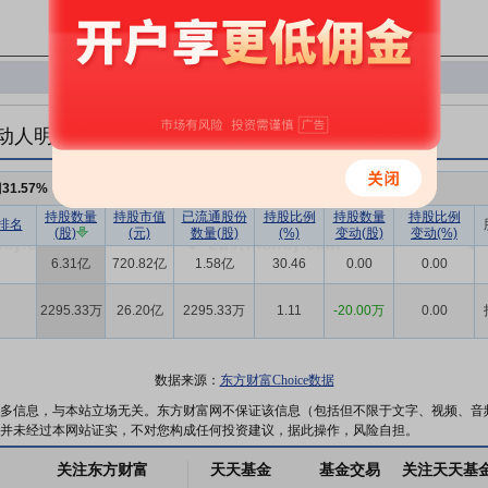
动人明细
例
31.57%
，持股数量
6.54亿
,较上期减少
-20.00万
持股数量
持股市值
已流通股份
持股比例
持股数量
持股比例
排名
(股)
(元)
数量(股)
(%)
变动(股)
变动(%)
6.31亿
720.82亿
1.58亿
30.46
0.00
0.00
2295.33万
26.20亿
2295.33万
1.11
-20.00万
0.00
数据来源：
东方财富Choice数据
多信息，与本站立场无关。东方财富网不保证该信息（包括但不限于文字、视频、音
并未经过本网站证实，不对您构成任何投资建议，据此操作，风险自担。
关注东方财富
天天基金
基金交易
关注天天基