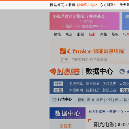
网站首页
加收藏
移动客户端
东方财富
天天
财经
焦点
股票
新股
期指
期权
行
数据中心
特色
龙虎榜单
融资融券
股权质押
大宗
新股
新股申购
新股日历
新股上会
资金
行情中心
指数
|
期指
|
期权
|
个股
|
板块
|
排
东方财富网
>
数据中心
>
阳光电源(30027
全景图