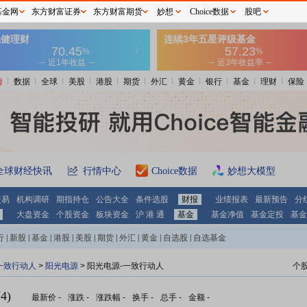
基金网
东方财富证券
东方财富期货
妙想
Choice数据
股吧
情
数据
全球
美股
港股
期货
外汇
黄金
银行
基金
理财
保险
全球财经快讯
行情中心
Choice数据
妙想大模型
交易
机构调研
期指持仓
公告大全
条件选股
财报
业绩报表
最新预告
分
大盘资金
个股资金
板块资金
沪 港 通
基金
基金净值
基金定投
基金
行
|
新股
|
基金
|
港股
|
美股
|
期货
|
外汇
|
黄金
|
自选股
|
自选基金
一致行动人
>
阳光电源
> 阳光电源-一致行动人
个
4)
最新价
-
涨跌
-
涨跌幅
-
换手
-
总手
-
金额
-