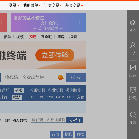
登录
我的菜单
证券交易
基金交易
动态
债券
视频
股吧
基金吧
博客
搜索
个人
自选
0
红送配
研报
个股研报
行业研报
盈利预测
排行
经济
CPI
PPI
PMI
GDP
LPR
房价
消息
股一致行动人数据：
搜索
行情
股吧
数据