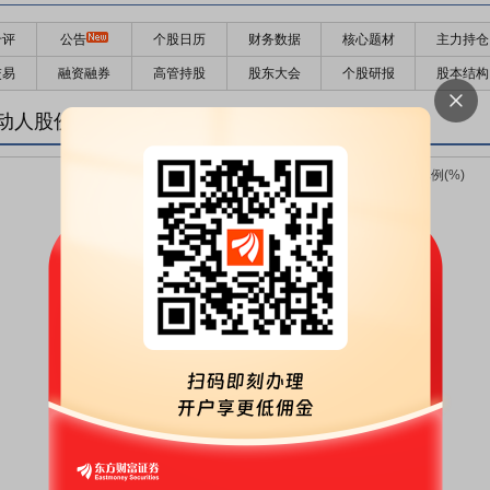
千评
公告
个股日历
财务数据
核心题材
主力持仓
交易
融资融券
高管持股
股东大会
个股研报
股本结构
动人股份变化趋势图