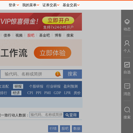
登录
我的菜单
证券交易
基金交易
动态
债券
视频
股吧
基金吧
博客
搜索
个人
自选
1
红送配
研报
个股研报
行业研报
盈利预测
排行
经济
CPI
PPI
PMI
GDP
LPR
房价
消息
股一致行动人数据：
搜索
行情
股吧
数据