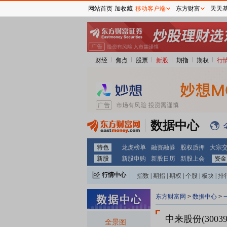
网站首页
加收藏
移动客户端
东方财富
天天
财经
焦点
股票
新股
期指
期权
行
数据中心
特色
龙虎榜单
融资融券
股权质押
大宗
新股
新股申购
新股日历
新股上会
资金
行情中心
指数
|
期指
|
期权
|
个股
|
板块
|
排
东方财富网
>
数据中心
>
中来股份(30039
全景图