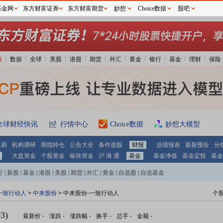
基金网
东方财富证券
东方财富期货
妙想
Choice数据
股吧
情
数据
全球
美股
港股
期货
外汇
黄金
银行
基金
理财
保险
全球财经快讯
行情中心
Choice数据
妙想大模型
交易
机构调研
期指持仓
公告大全
条件选股
财报
业绩报表
最新预告
分
大盘资金
个股资金
板块资金
沪 港 通
基金
基金净值
基金定投
基金
行
|
新股
|
基金
|
港股
|
美股
|
期货
|
外汇
|
黄金
|
自选股
|
自选基金
一致行动人
>
中来股份
> 中来股份-一致行动人
个
3)
最新价
-
涨跌
-
涨跌幅
-
换手
-
总手
-
金额
-