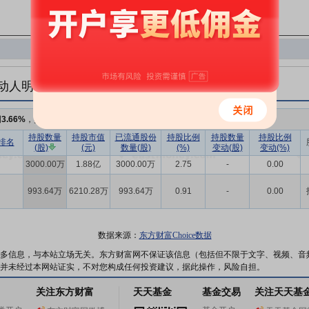
动人明细
例
3.66%
，持股数量
3993.64万
持股数量
持股市值
已流通股份
持股比例
持股数量
持股比例
排名
(股)
(元)
数量(股)
(%)
变动(股)
变动(%)
3000.00万
1.88亿
3000.00万
2.75
-
0.00
993.64万
6210.28万
993.64万
0.91
-
0.00
数据来源：
东方财富Choice数据
多信息，与本站立场无关。东方财富网不保证该信息（包括但不限于文字、视频、音
并未经过本网站证实，不对您构成任何投资建议，据此操作，风险自担。
关注东方财富
天天基金
基金交易
关注天天基