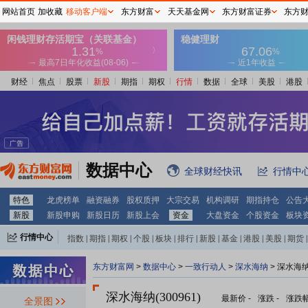
网站首页
加收藏
移动客户端
东方财富
天天基金网
东方财富证券
东方
财经
焦点
股票
新股
期指
期权
行情
数据
全球
美股
港股
数据中心
全球财经快讯
行情中
特色
龙虎榜单
融资融券
股权质押
大宗交易
机构调研
期指持仓
公告
新股
新股申购
新股日历
新股上会
资金
大盘资金
个股资金
板块
行情中心
指数
|
期指
|
期权
|
个股
|
板块
|
排行
|
新股
|
基金
|
港股
|
美股
|
期货
|
外汇
|
黄金
|
自选股
|
自选基金
东方财富网
>
数据中心
>
一致行动人
>
深水海纳
> 深水海
深水海纳(300961)
最新价
-
涨跌
-
涨跌
全景图