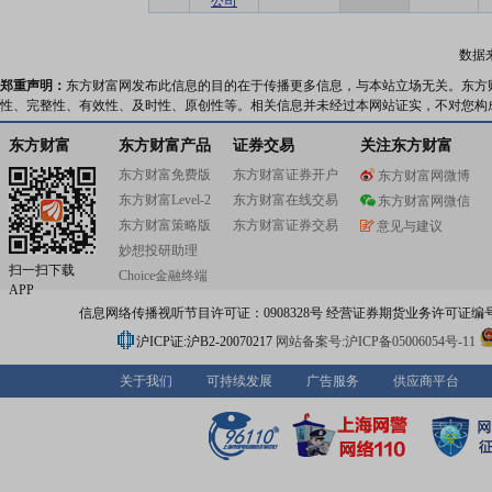
公司
数据
郑重声明：
东方财富网发布此信息的目的在于传播更多信息，与本站立场无关。东方
性、完整性、有效性、及时性、原创性等。相关信息并未经过本网站证实，不对您构
东方财富
东方财富产品
证券交易
关注东方财富
东方财富免费版
东方财富证券开户
东方财富网微博
东方财富Level-2
东方财富在线交易
东方财富网微信
东方财富策略版
东方财富证券交易
意见与建议
妙想投研助理
扫一扫下载
Choice金融终端
APP
信息网络传播视听节目许可证：0908328号 经营证券期货业务许可证编号：91310
沪ICP证:沪B2-20070217
网站备案号:沪ICP备05006054号-11
关于我们
可持续发展
广告服务
供应商平台