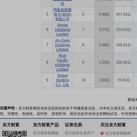
司
鸿富锦精密
5
电子(郑州)
5
5.98亿
407.62亿
有限公司
Argyle
6
Holdings
7
3.27亿
223.02亿
Limited
Joy Even
7
Holdings
8
2.48亿
168.81亿
Limited
Rich
Pacific
8
9
1.55亿
105.92亿
Holdings
Limited
Robot
9
Holding
10
1.03亿
70.45亿
Co., Ltd.
数据
郑重声明：
东方财富网发布此信息的目的在于传播更多信息，与本站立场无关。东方
性、完整性、有效性、及时性、原创性等。相关信息并未经过本网站证实，不对您构
东方财富
东方财富产品
证券交易
关注东方财富
东方财富免费版
东方财富证券开户
东方财富网微博