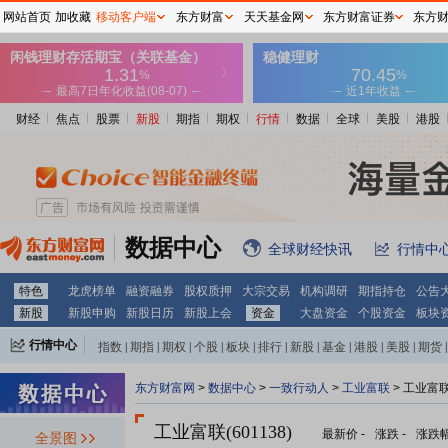
网站首页
加收藏
移动客户端
东方财富
天天基金网
东方财富证券
东方
财经
焦点
股票
新股
期指
期权
行情
数据
全球
美股
港股
数据中心
全球财经快讯
行情中
特色
龙虎榜单
融资融券
股权质押
大宗交易
机构调研
期指持仓
公告
新股
新股申购
新股日历
新股上会
资金
大盘资金
个股资金
板块
行情中心
指数
|
期指
|
期权
|
个股
|
板块
|
排行
|
新股
|
基金
|
港股
|
美股
|
期货
|
外汇
|
黄金
|
自选股
|
自选基金
东方财富网
>
数据中心
>
一致行动人
>
工业富联
> 工业富
工业富联(601138)
最新价
-
涨跌
-
涨跌
全景图