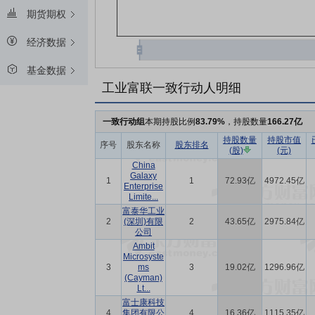
期货期权
经济数据
基金数据
工业富联一致行动人明细
一致行动组
本期持股比例
83.79%
，持股数量
166.27亿
持股数量
持股市值
序号
股东名称
股东排名
(股)
(元)
China
Galaxy
1
1
72.93亿
4972.45亿
Enterprise
Limite...
富泰华工业
2
(深圳)有限
2
43.65亿
2975.84亿
公司
Ambit
Microsyste
3
ms
3
19.02亿
1296.96亿
(Cayman)
Lt...
富士康科技
4
集团有限公
4
16.36亿
1115.35亿