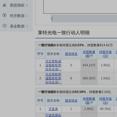
期货期权
经济数据
基金数据
莱特光电一致行动人明细
一致行动组A
本期持股比例
2.03%
，持股数量814.62万
持股数量
持股市值
序号
股东名称
股东排名
(股)
(元)
北京君联成
1
业股权投资
5
454.24万
1.95亿
合伙企业(...
北京君联慧
2
诚股权投资
8
360.38万
1.54亿
合伙企业(...
一致行动组B
本期持股比例
55.59%
，持股数量2.24亿
持股数量
持股市值
序号
股东名称
股东排名
(股)
(元)
1
王亚龙
1
1.99亿
85.35亿
宁波高展自