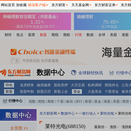
网站首页
加收藏
移动客户端
东方财富
天天基金网
东方财富证券
东方
财经
焦点
股票
新股
期指
期权
行情
数据
全球
美股
港股
数据中心
全球财经快讯
行情中
特色
龙虎榜单
融资融券
股权质押
大宗交易
机构调研
期指持仓
公告
新股
新股申购
新股日历
新股上会
资金
大盘资金
个股资金
板块
行情中心
指数
|
期指
|
期权
|
个股
|
板块
|
排行
|
新股
|
基金
|
港股
|
美股
|
期货
|
外汇
|
黄金
|
自选股
|
自选基金
东方财富网
>
数据中心
>
一致行动人
>
莱特光电
> 莱特光
莱特光电(688150)
最新价
-
涨跌
-
涨跌
全景图