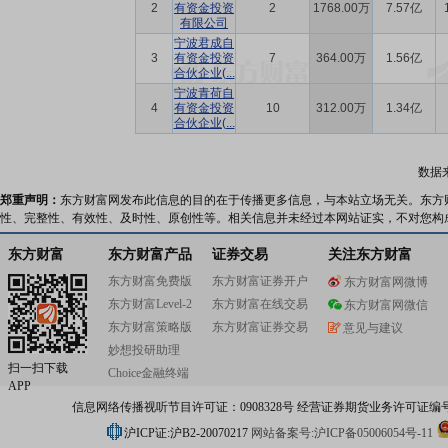
2
有资金投资
2
1768.00万
7.57亿
有限公司
宁波君成自
3
有资金投资
7
364.00万
1.56亿
合伙企业(...
宁波青荷自
4
有资金投资
10
312.00万
1.34亿
合伙企业(...
数据
郑重声明：
东方财富网发布此信息的目的在于传播更多信息，与本站立场无关。东方
性、完整性、有效性、及时性、原创性等。相关信息并未经过本网站证实，不对您构
东方财富
东方财富产品
证券交易
关注东方财富
东方财富免费版
东方财富证券开户
东方财富网微博
东方财富Level-2
东方财富在线交易
东方财富网微信
东方财富策略版
东方财富证券交易
意见与建议
妙想投研助理
扫一扫下载
Choice金融终端
APP
信息网络传播视听节目许可证：0908328号 经营证券期货业务许可证编号：91310
沪ICP证:沪B2-20070217
网站备案号:沪ICP备05006054号-11