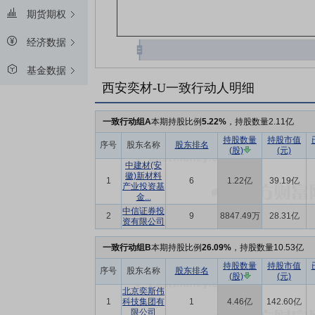
期货期权
经济数据
基金数据
西安奕材-U一致行动人明细
一致行动组A
本期持股比例
5.22%
，持股数量2.11亿
持股数量
持股市值
序号
股东名称
股东排名
(股)
(元)
中建材(安
徽)新材料
1
6
1.22亿
39.19亿
产业投资基
金...
中信证券投
2
9
8847.49万
28.31亿
资有限公司
一致行动组B
本期持股比例
26.09%
，持股数量10.53亿
持股数量
持股市值
序号
股东名称
股东排名
(股)
(元)
北京奕斯伟
1
科技集团有
1
4.46亿
142.60亿
限公司