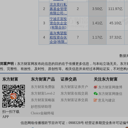
北京奕行私
2
募基金管理
2
3.50亿
111.97亿
有限公司-...
宁波庄宣投
3
资合伙企业
5
1.41亿
45.10亿
(有限合伙)
嘉兴隽望股
4
权投资合伙
7
1.17亿
37.32亿
企业(有限...
数据
郑重声明：
东方财富网发布此信息的目的在于传播更多信息，与本站立场无关。东方
性、完整性、有效性、及时性、原创性等。相关信息并未经过本网站证实，不对您构
东方财富
东方财富产品
证券交易
关注东方财富
东方财富免费版
东方财富证券开户
东方财富网微博
东方财富Level-2
东方财富在线交易
东方财富网微信
东方财富策略版
东方财富证券交易
意见与建议
妙想投研助理
扫一扫下载
Choice金融终端
APP
信息网络传播视听节目许可证：0908328号 经营证券期货业务许可证编号：91310