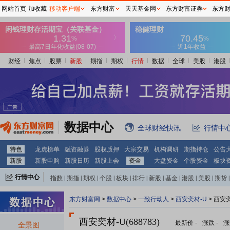
网站首页
加收藏
移动客户端
东方财富
天天基金网
东方财富证券
东方
财经
焦点
股票
新股
期指
期权
行情
数据
全球
美股
港股
数据中心
全球财经快讯
行情中
特色
龙虎榜单
融资融券
股权质押
大宗交易
机构调研
期指持仓
公告
新股
新股申购
新股日历
新股上会
资金
大盘资金
个股资金
板块
行情中心
指数
|
期指
|
期权
|
个股
|
板块
|
排行
|
新股
|
基金
|
港股
|
美股
|
期货
|
外汇
|
黄金
|
自选股
|
自选基金
东方财富网
>
数据中心
>
一致行动人
>
西安奕材-U
> 西安
西安奕材-U(688783)
最新价
-
涨跌
-
涨
全景图