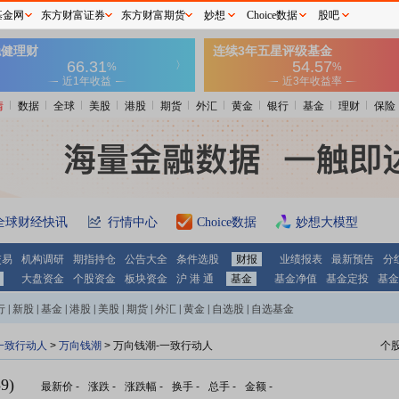
基金网
东方财富证券
东方财富期货
妙想
Choice数据
股吧
情
数据
全球
美股
港股
期货
外汇
黄金
银行
基金
理财
保险
全球财经快讯
行情中心
Choice数据
妙想大模型
交易
机构调研
期指持仓
公告大全
条件选股
财报
业绩报表
最新预告
分
大盘资金
个股资金
板块资金
沪 港 通
基金
基金净值
基金定投
基金
行
|
新股
|
基金
|
港股
|
美股
|
期货
|
外汇
|
黄金
|
自选股
|
自选基金
一致行动人
>
万向钱潮
> 万向钱潮-一致行动人
个
9)
最新价
-
涨跌
-
涨跌幅
-
换手
-
总手
-
金额
-