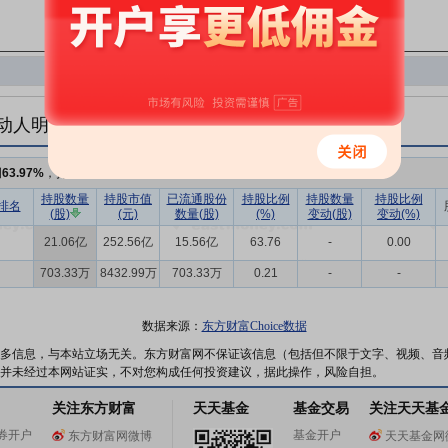
动人明细
例
63.97%
，持股数量
21.13亿
持股数量
持股市值
已流通股份
持股比例
持股数量
持股比例
排名
(股)
(元)
数量(股)
(%)
变动(股)
变动(%)
21.06亿
252.56亿
15.56亿
63.76
-
0.00
703.33万
8432.99万
703.33万
0.21
-
-
数据来源：
东方财富Choice数据
多信息，与本站立场无关。东方财富网不保证该信息（包括但不限于文字、视频、音
并未经过本网站证实，不对您构成任何投资建议，据此操作，风险自担。
关注东方财富
天天基金
基金交易
关注天天基
券开户
基金开户
东方财富网微博
天天基金网