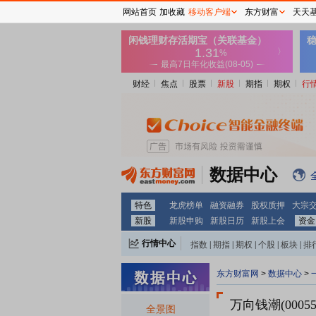
网站首页
加收藏
移动客户端
东方财富
天天
财经
焦点
股票
新股
期指
期权
行
数据中心
特色
龙虎榜单
融资融券
股权质押
大宗
新股
新股申购
新股日历
新股上会
资金
行情中心
指数
|
期指
|
期权
|
个股
|
板块
|
排
东方财富网
>
数据中心
>
万向钱潮(00055
全景图