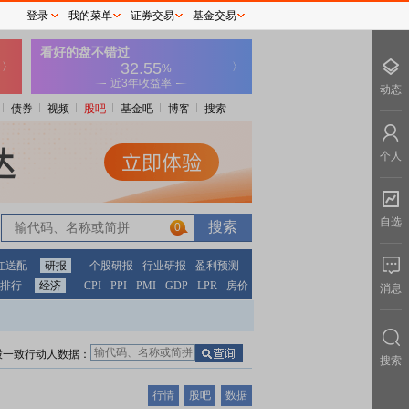
登录
我的菜单
证券交易
基金交易
动态
债券
视频
股吧
基金吧
博客
搜索
个人
自选
0
红送配
研报
个股研报
行业研报
盈利预测
排行
经济
CPI
PPI
PMI
GDP
LPR
房价
消息
股一致行动人数据：
搜索
行情
股吧
数据