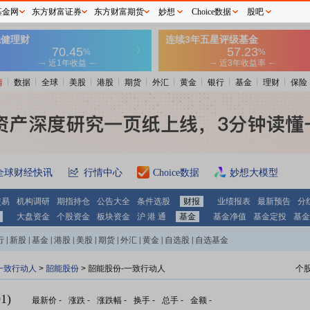
基金网
东方财富证券
东方财富期货
妙想
Choice数据
股吧
情
数据
全球
美股
港股
期货
外汇
黄金
银行
基金
理财
保险
全球财经快讯
行情中心
Choice数据
妙想大模型
交易
机构调研
期指持仓
公告大全
条件选股
财报
业绩报表
最新预告
分
大盘资金
个股资金
板块资金
沪 港 通
基金
基金净值
基金定投
基金
行
|
新股
|
基金
|
港股
|
美股
|
期货
|
外汇
|
黄金
|
自选股
|
自选基金
一致行动人
>
韶能股份
> 韶能股份-一致行动人
个
1)
最新价
-
涨跌
-
涨跌幅
-
换手
-
总手
-
金额
-