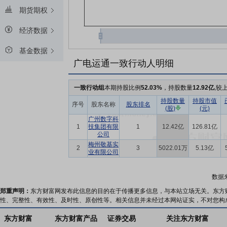
期货期权
经济数据
基金数据
广电运通一致行动人明细
一致行动组
本期持股比例
52.03%
，持股数量
12.92亿
,较
持股数量
持股市值
序号
股东名称
股东排名
(股)
(元)
广州数字科
1
技集团有限
1
12.42亿
126.81亿
公司
梅州敬基实
2
3
5022.01万
5.13亿
业有限公司
数据
郑重声明：
东方财富网发布此信息的目的在于传播更多信息，与本站立场无关。东方
性、完整性、有效性、及时性、原创性等。相关信息并未经过本网站证实，不对您构
东方财富
东方财富产品
证券交易
关注东方财富