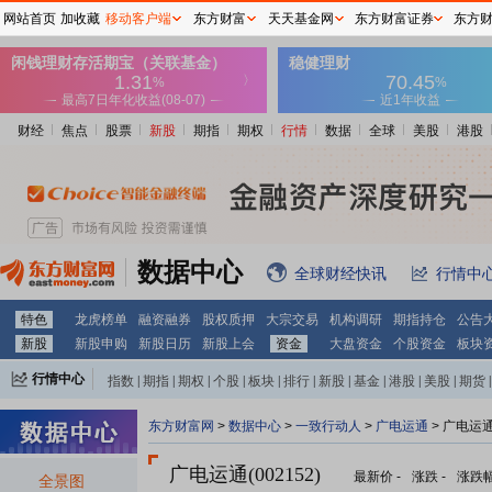
网站首页
加收藏
移动客户端
东方财富
天天基金网
东方财富证券
东方
财经
焦点
股票
新股
期指
期权
行情
数据
全球
美股
港股
数据中心
全球财经快讯
行情中
特色
龙虎榜单
融资融券
股权质押
大宗交易
机构调研
期指持仓
公告
新股
新股申购
新股日历
新股上会
资金
大盘资金
个股资金
板块
行情中心
指数
|
期指
|
期权
|
个股
|
板块
|
排行
|
新股
|
基金
|
港股
|
美股
|
期货
|
外汇
|
黄金
|
自选股
|
自选基金
东方财富网
>
数据中心
>
一致行动人
>
广电运通
> 广电运
广电运通(002152)
最新价
-
涨跌
-
涨跌
全景图