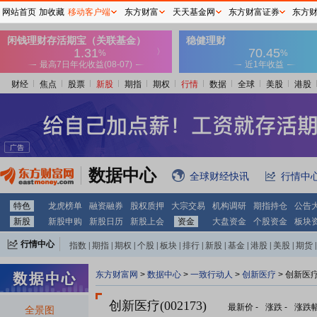
网站首页
加收藏
移动客户端
东方财富
天天基金网
东方财富证券
东方
财经
焦点
股票
新股
期指
期权
行情
数据
全球
美股
港股
数据中心
全球财经快讯
行情中
特色
龙虎榜单
融资融券
股权质押
大宗交易
机构调研
期指持仓
公告
新股
新股申购
新股日历
新股上会
资金
大盘资金
个股资金
板块
行情中心
指数
|
期指
|
期权
|
个股
|
板块
|
排行
|
新股
|
基金
|
港股
|
美股
|
期货
|
外汇
|
黄金
|
自选股
|
自选基金
东方财富网
>
数据中心
>
一致行动人
>
创新医疗
> 创新医
创新医疗(002173)
最新价
-
涨跌
-
涨跌
全景图