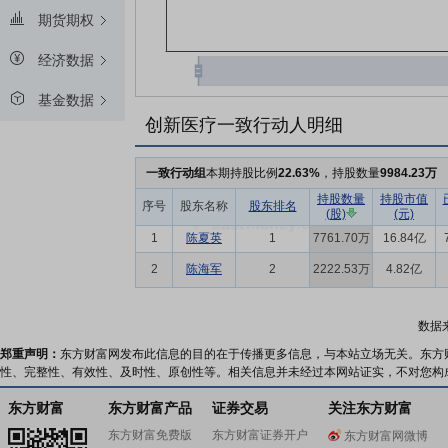
期货期权
经济数据
基金数据
创新医疗一致行动人明细
一致行动组
本期持股比例
22.63%
，持股数量
9984.23万
持股数量
持股市值
序号
股东名称
股东排名
(股)
(元)
1
陈夏英
1
7761.70万
16.84亿
2
陈海军
2
2222.53万
4.82亿
数据
郑重声明：
东方财富网发布此信息的目的在于传播更多信息，与本站立场无关。东方
性、完整性、有效性、及时性、原创性等。相关信息并未经过本网站证实，不对您构
东方财富
东方财富产品
证券交易
关注东方财富
东方财富免费版
东方财富证券开户
东方财富网微博