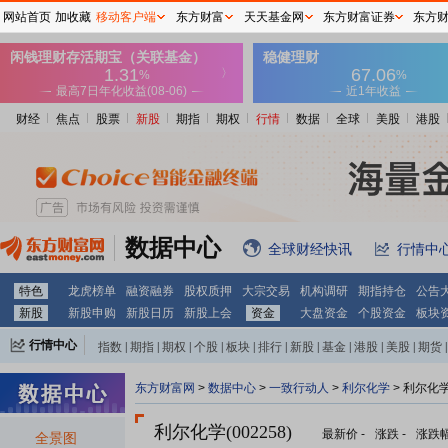
网站首页
加收藏
移动客户端
东方财富
天天基金网
东方财富证券
东方
财经
焦点
股票
新股
期指
期权
行情
数据
全球
美股
港股
数据中心
全球财经快讯
行情中
特色
龙虎榜单
融资融券
股权质押
大宗交易
机构调研
期指持仓
公告
新股
新股申购
新股日历
新股上会
资金
大盘资金
个股资金
板块
行情中心
指数
|
期指
|
期权
|
个股
|
板块
|
排行
|
新股
|
基金
|
港股
|
美股
|
期货
|
外汇
|
黄金
|
自选股
|
自选基金
东方财富网
>
数据中心
>
一致行动人
>
利尔化学
> 利尔化
利尔化学(002258)
最新价
-
涨跌
-
涨跌
全景图