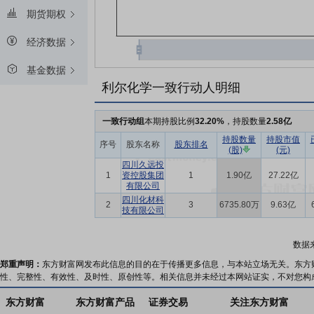
期货期权
经济数据
基金数据
利尔化学一致行动人明细
一致行动组
本期持股比例
32.20%
，持股数量
2.58亿
持股数量
持股市值
序号
股东名称
股东排名
(股)
(元)
四川久远投
1
资控股集团
1
1.90亿
27.22亿
有限公司
四川化材科
2
3
6735.80万
9.63亿
技有限公司
数据
郑重声明：
东方财富网发布此信息的目的在于传播更多信息，与本站立场无关。东方
性、完整性、有效性、及时性、原创性等。相关信息并未经过本网站证实，不对您构
东方财富
东方财富产品
证券交易
关注东方财富