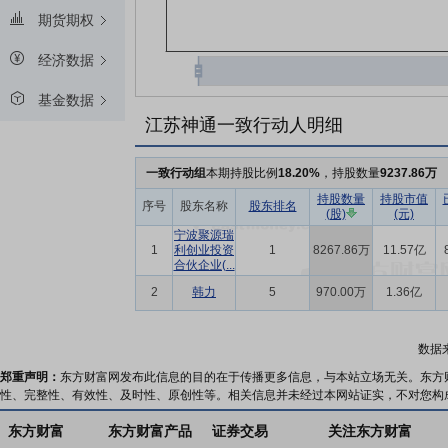
期货期权
经济数据
基金数据
江苏神通一致行动人明细
一致行动组
本期持股比例
18.20%
，持股数量
9237.86万
持股数量
持股市值
序号
股东名称
股东排名
(股)
(元)
宁波聚源瑞
1
利创业投资
1
8267.86万
11.57亿
合伙企业(...
2
韩力
5
970.00万
1.36亿
数据
郑重声明：
东方财富网发布此信息的目的在于传播更多信息，与本站立场无关。东方
性、完整性、有效性、及时性、原创性等。相关信息并未经过本网站证实，不对您构
东方财富
东方财富产品
证券交易
关注东方财富