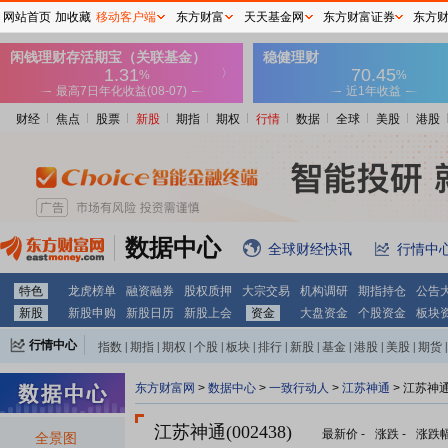
网站首页
加收藏
移动客户端
东方财富
天天基金网
东方财富证券
东方
财经
焦点
股票
新股
期指
期权
行情
数据
全球
美股
港股
数据中心
全球财经快讯
行情中
特色
龙虎榜单
融资融券
股权质押
大宗交易
机构调研
期指持仓
公告
新股
新股申购
新股日历
新股上会
资金
大盘资金
个股资金
板块
行情中心
指数
|
期指
|
期权
|
个股
|
板块
|
排行
|
新股
|
基金
|
港股
|
美股
|
期货
|
外汇
|
黄金
|
自选股
|
自选基金
东方财富网
>
数据中心
>
一致行动人
>
江苏神通
> 江苏神
江苏神通(002438)
最新价
-
涨跌
-
涨跌
全景图