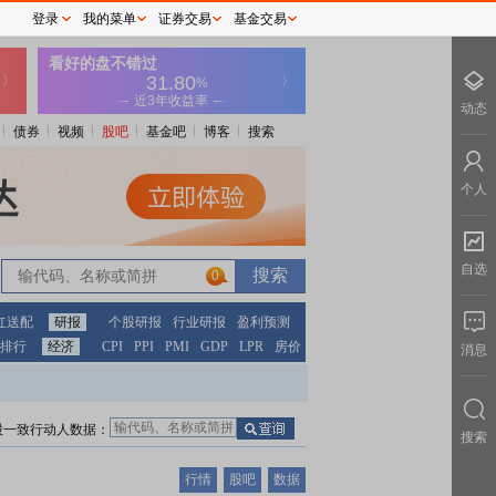
登录
我的菜单
证券交易
基金交易
动态
债券
视频
股吧
基金吧
博客
搜索
个人
自选
0
红送配
研报
个股研报
行业研报
盈利预测
排行
经济
CPI
PPI
PMI
GDP
LPR
房价
消息
股一致行动人数据：
搜索
行情
股吧
数据