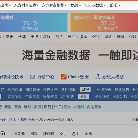
基金网
东方财富证券
东方财富期货
妙想
Choice数据
股吧
情
数据
全球
美股
港股
期货
外汇
黄金
银行
基金
理财
保险
全球财经快讯
行情中心
Choice数据
妙想大模型
交易
机构调研
期指持仓
公告大全
条件选股
财报
业绩报表
最新预告
分
大盘资金
个股资金
板块资金
沪 港 通
基金
基金净值
基金定投
基金
行
|
新股
|
基金
|
港股
|
美股
|
期货
|
外汇
|
黄金
|
自选股
|
自选基金
一致行动人
>
易明医药
> 易明医药-一致行动人
个
6)
最新价
-
涨跌
-
涨跌幅
-
换手
-
总手
-
金额
-