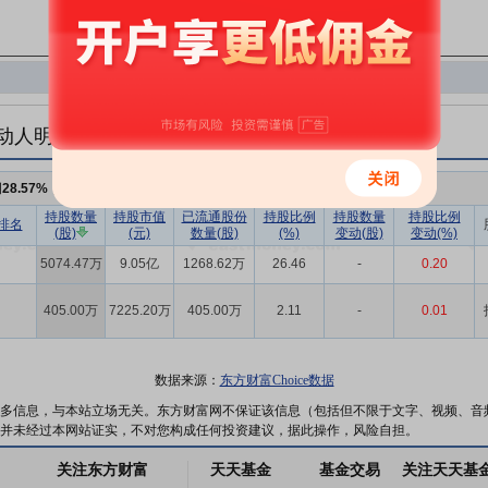
动人明细
例
28.57%
，持股数量
5479.47万
持股数量
持股市值
已流通股份
持股比例
持股数量
持股比例
排名
(股)
(元)
数量(股)
(%)
变动(股)
变动(%)
5074.47万
9.05亿
1268.62万
26.46
-
0.20
405.00万
7225.20万
405.00万
2.11
-
0.01
数据来源：
东方财富Choice数据
多信息，与本站立场无关。东方财富网不保证该信息（包括但不限于文字、视频、音
并未经过本网站证实，不对您构成任何投资建议，据此操作，风险自担。
关注东方财富
天天基金
基金交易
关注天天基