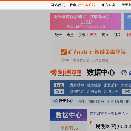
网站首页
加收藏
移动客户端
东方财富
天天
财经
焦点
股票
新股
期指
期权
行
数据中心
特色
龙虎榜单
融资融券
股权质押
大宗
新股
新股申购
新股日历
新股上会
资金
行情中心
指数
|
期指
|
期权
|
个股
|
板块
|
排
东方财富网
>
数据中心
>
易明医药(00282
全景图