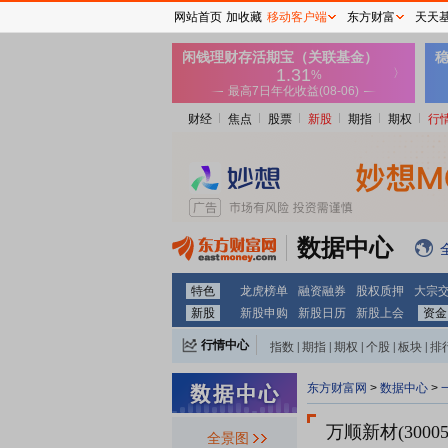
网站首页
加收藏
移动客户端
东方财富
天天
财经
焦点
股票
新股
期指
期权
行
数据中心
特色
龙虎榜单
融资融券
股权质押
大宗
新股
新股申购
新股日历
新股上会
资金
行情中心
指数
|
期指
|
期权
|
个股
|
板块
|
排
东方财富网
>
数据中心
>
万顺新材(30005
全景图