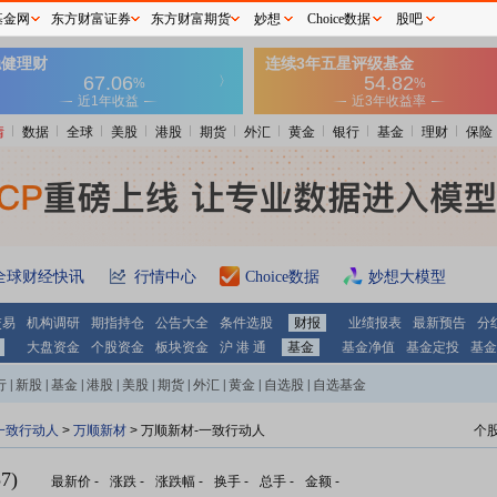
基金网
东方财富证券
东方财富期货
妙想
Choice数据
股吧
情
数据
全球
美股
港股
期货
外汇
黄金
银行
基金
理财
保险
全球财经快讯
行情中心
Choice数据
妙想大模型
交易
机构调研
期指持仓
公告大全
条件选股
财报
业绩报表
最新预告
分
大盘资金
个股资金
板块资金
沪 港 通
基金
基金净值
基金定投
基金
行
|
新股
|
基金
|
港股
|
美股
|
期货
|
外汇
|
黄金
|
自选股
|
自选基金
一致行动人
>
万顺新材
> 万顺新材-一致行动人
个
7)
最新价
-
涨跌
-
涨跌幅
-
换手
-
总手
-
金额
-