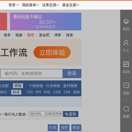
登录
我的菜单
证券交易
基金交易
动态
债券
视频
股吧
基金吧
博客
搜索
个人
自选
红送配
研报
个股研报
行业研报
盈利预测
排行
经济
CPI
PPI
PMI
GDP
LPR
房价
消息
股一致行动人数据：
搜索
行情
股吧
数据