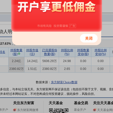
动人明细
例
27.63%
，持股数量
2.48亿
,较上期不变
持股数量
持股市值
已流通股份
持股比例
持股数量
持股比例
排名
(股)
(元)
数量(股)
(%)
变动(股)
变动(%)
2.24亿
14.24亿
5606.29万
24.98
0.00
0.00
2380.82万
1.51亿
2380.82万
2.65
0.00
0.00
数据来源：
东方财富Choice数据
多信息，与本站立场无关。东方财富网不保证该信息（包括但不限于文字、视频、音
并未经过本网站证实，不对您构成任何投资建议，据此操作，风险自担。
关注东方财富
天天基金
基金交易
关注天天基
券开户
基金开户
东方财富网微博
天天基金网