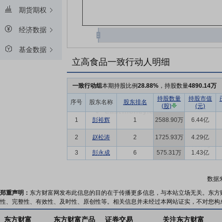
期货期权
经济数据
基金数据
立高食品一致行动人明细
一致行动组
本期持股比例
28.88%
，持股数量
4890.14万
持股数量
持股市值
序号
股东名称
股东排名
(股)
(元)
1
彭裕辉
1
2588.90万
6.44亿
2
赵松涛
2
1725.93万
4.29亿
3
彭永成
6
575.31万
1.43亿
数据
郑重声明：
东方财富网发布此信息的目的在于传播更多信息，与本站立场无关。东方
性、完整性、有效性、及时性、原创性等。相关信息并未经过本网站证实，不对您构
东方财富
东方财富产品
证券交易
关注东方财富