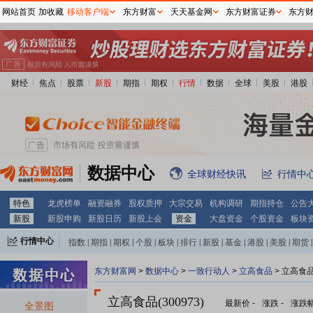
网站首页
加收藏
移动客户端
东方财富
天天基金网
东方财富证券
东方
财经
焦点
股票
新股
期指
期权
行情
数据
全球
美股
港股
数据中心
全球财经快讯
行情中
特色
龙虎榜单
融资融券
股权质押
大宗交易
机构调研
期指持仓
公告
新股
新股申购
新股日历
新股上会
资金
大盘资金
个股资金
板块
行情中心
指数
|
期指
|
期权
|
个股
|
板块
|
排行
|
新股
|
基金
|
港股
|
美股
|
期货
|
外汇
|
黄金
|
自选股
|
自选基金
东方财富网
>
数据中心
>
一致行动人
>
立高食品
> 立高食
立高食品(300973)
最新价
-
涨跌
-
涨跌
全景图