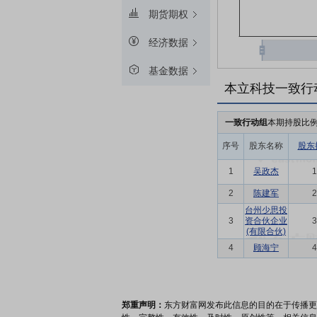
期货期权
经济数据
基金数据
本立科技一致行
一致行动组
本期持股比
序号
股东名称
股东
1
吴政杰
1
2
陈建军
2
台州少思投
3
资合伙企业
3
(有限合伙)
4
顾海宁
4
郑重声明：
东方财富网发布此信息的目的在于传播更