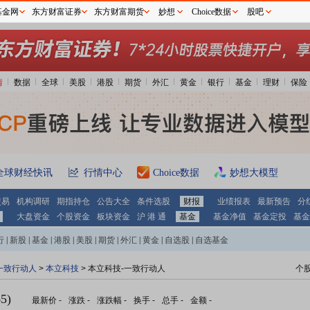
基金网
东方财富证券
东方财富期货
妙想
Choice数据
股吧
情
数据
全球
美股
港股
期货
外汇
黄金
银行
基金
理财
保险
全球财经快讯
行情中心
Choice数据
妙想大模型
交易
机构调研
期指持仓
公告大全
条件选股
财报
业绩报表
最新预告
分
大盘资金
个股资金
板块资金
沪 港 通
基金
基金净值
基金定投
基金
行
|
新股
|
基金
|
港股
|
美股
|
期货
|
外汇
|
黄金
|
自选股
|
自选基金
一致行动人
>
本立科技
> 本立科技-一致行动人
个
5)
最新价
-
涨跌
-
涨跌幅
-
换手
-
总手
-
金额
-