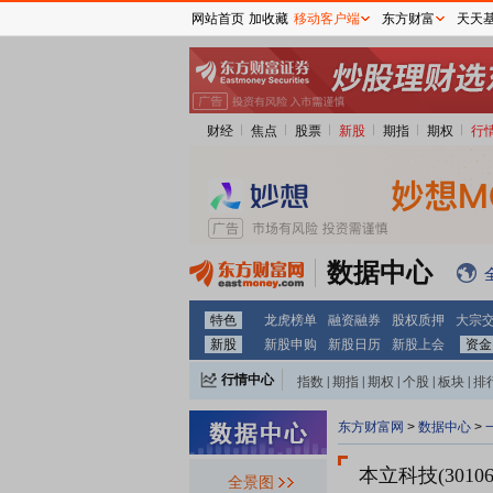
网站首页
加收藏
移动客户端
东方财富
天天
财经
焦点
股票
新股
期指
期权
行
数据中心
特色
龙虎榜单
融资融券
股权质押
大宗
新股
新股申购
新股日历
新股上会
资金
行情中心
指数
|
期指
|
期权
|
个股
|
板块
|
排
东方财富网
>
数据中心
>
本立科技(30106
全景图