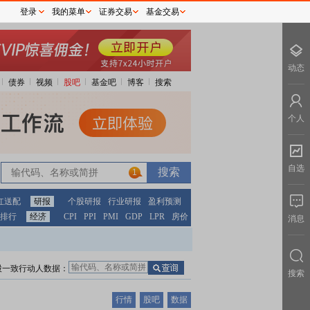
登录
我的菜单
证券交易
基金交易
动态
债券
视频
股吧
基金吧
博客
搜索
个人
自选
1
红送配
研报
个股研报
行业研报
盈利预测
排行
经济
CPI
PPI
PMI
GDP
LPR
房价
消息
股一致行动人数据：
搜索
行情
股吧
数据