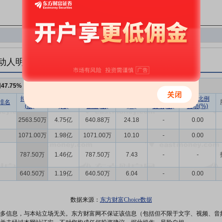
动人明细
例
47.75%
，持股数量
5062.50万
持股数量
持股市值
已流通股份
持股比例
持股数量
持股比例
排名
(股)
(元)
数量(股)
(%)
变动(股)
变动(%)
2563.50万
4.75亿
640.88万
24.18
-
0.00
1071.00万
1.98亿
1071.00万
10.10
-
0.00
787.50万
1.46亿
787.50万
7.43
-
-
640.50万
1.19亿
640.50万
6.04
-
0.00
数据来源：
东方财富Choice数据
多信息，与本站立场无关。东方财富网不保证该信息（包括但不限于文字、视频、音