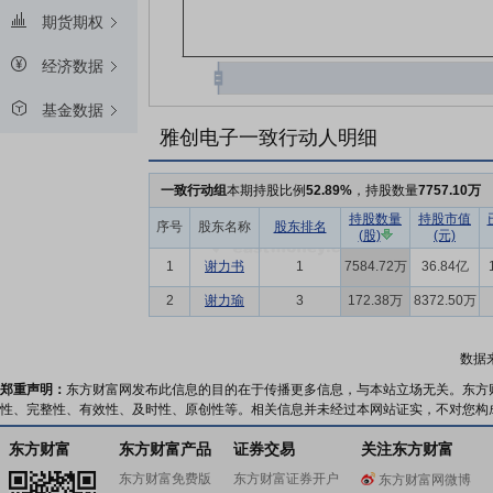
期货期权
经济数据
基金数据
雅创电子一致行动人明细
一致行动组
本期持股比例
52.89%
，持股数量
7757.10万
持股数量
持股市值
序号
股东名称
股东排名
(股)
(元)
1
谢力书
1
7584.72万
36.84亿
2
谢力瑜
3
172.38万
8372.50万
数据
郑重声明：
东方财富网发布此信息的目的在于传播更多信息，与本站立场无关。东方
性、完整性、有效性、及时性、原创性等。相关信息并未经过本网站证实，不对您构
东方财富
东方财富产品
证券交易
关注东方财富
东方财富免费版
东方财富证券开户
东方财富网微博