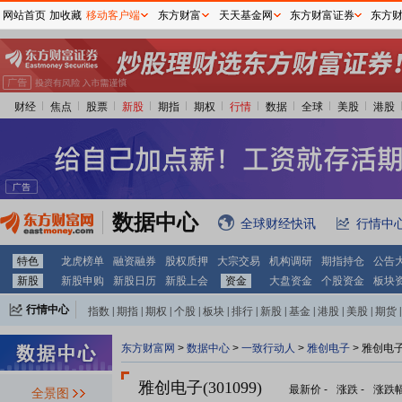
网站首页
加收藏
移动客户端
东方财富
天天基金网
东方财富证券
东方
财经
焦点
股票
新股
期指
期权
行情
数据
全球
美股
港股
数据中心
全球财经快讯
行情中
特色
龙虎榜单
融资融券
股权质押
大宗交易
机构调研
期指持仓
公告
新股
新股申购
新股日历
新股上会
资金
大盘资金
个股资金
板块
行情中心
指数
|
期指
|
期权
|
个股
|
板块
|
排行
|
新股
|
基金
|
港股
|
美股
|
期货
|
外汇
|
黄金
|
自选股
|
自选基金
东方财富网
>
数据中心
>
一致行动人
>
雅创电子
> 雅创电
雅创电子(301099)
最新价
-
涨跌
-
涨跌
全景图