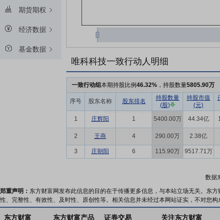
期货期权
经济数据
基金数据
唯科科技一致行动人明细
一致行动组
本期持股比例
46.32%
，持股数量
5805.90万
持股数量
持股市值
序号
股东名称
股东排名
(股)
(元)
1
庄辉阳
1
5400.00万
44.34亿
2
王燕
4
290.00万
2.38亿
3
庄朝阳
6
115.90万
9517.71万
数据
郑重声明：
东方财富网发布此信息的目的在于传播更多信息，与本站立场无关。东方
性、完整性、有效性、及时性、原创性等。相关信息并未经过本网站证实，不对您构
东方财富
东方财富产品
证券交易
关注东方财富