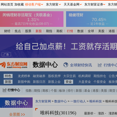
网站首页
加收藏
移动客户端
东方财富
天天基金网
东方财富证券
东方
财经
焦点
股票
新股
期指
期权
行情
数据
全球
美股
港股
数据中心
全球财经快讯
行情中
特色
龙虎榜单
融资融券
股权质押
大宗交易
机构调研
期指持仓
公告
新股
新股申购
新股日历
新股上会
资金
大盘资金
个股资金
板块
行情中心
指数
|
期指
|
期权
|
个股
|
板块
|
排行
|
新股
|
基金
|
港股
|
美股
|
期货
|
外汇
|
黄金
|
自选股
|
自选基金
东方财富网
>
数据中心
>
一致行动人
>
唯科科技
> 唯科科
唯科科技(301196)
最新价
-
涨跌
-
涨跌
全景图