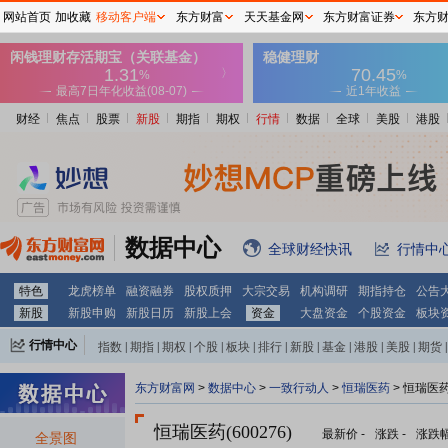
网站首页
加收藏
移动客户端
东方财富
天天基金网
东方财富证券
东方
财经
焦点
股票
新股
期指
期权
行情
数据
全球
美股
港股
数据中心
全球财经快讯
行情中
特色
龙虎榜单
融资融券
股权质押
大宗交易
机构调研
期指持仓
公告
新股
新股申购
新股日历
新股上会
资金
大盘资金
个股资金
板块
行情中心
指数
|
期指
|
期权
|
个股
|
板块
|
排行
|
新股
|
基金
|
港股
|
美股
|
期货
|
外汇
|
黄金
|
自选股
|
自选基金
东方财富网
>
数据中心
>
一致行动人
>
恒瑞医药
> 恒瑞医
恒瑞医药(600276)
最新价
-
涨跌
-
涨跌
全景图