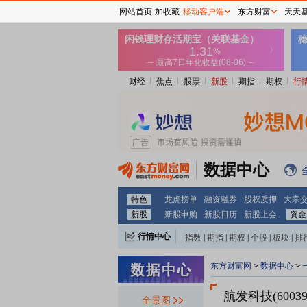
网站首页
加收藏
移动客户端
东方财富
天天
财经
焦点
股票
新股
期指
期权
行
数据中心
特色
龙虎榜单
融资融券
股权质押
大宗
新股
新股申购
新股日历
新股上会
资金
行情中心
指数
|
期指
|
期权
|
个股
|
板块
|
排
东方财富网
>
数据中心
>
航发科技(60039
全景图