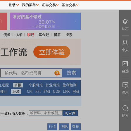
登录
我的菜单
证券交易
基金交易
动态
债券
视频
股吧
基金吧
博客
搜索
个人
自选
0
红送配
研报
个股研报
行业研报
盈利预测
排行
经济
CPI
PPI
PMI
GDP
LPR
房价
消息
股一致行动人数据：
搜索
行情
股吧
数据