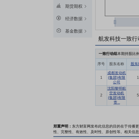
期货期权
经济数据
基金数据
航发科技一致行
一致行动组
本期持股比
序号
股东名称
股东
成都发动机
1
(集团)有限
1
公司
沈阳黎明航
空发动机
2
5
(集团)有限
责...
郑重声明：
东方财富网发布此信息的目的在于传播更
性、完整性、有效性、及时性、原创性等。相关信息