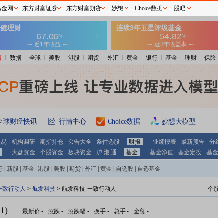
基金网
东方财富证券
东方财富期货
妙想
Choice数据
股吧
情
数据
全球
美股
港股
期货
外汇
黄金
银行
基金
理财
保险
全球财经快讯
行情中心
Choice数据
妙想大模型
交易
机构调研
期指持仓
公告大全
条件选股
财报
业绩报表
最新预告
分
大盘资金
个股资金
板块资金
沪 港 通
基金
基金净值
基金定投
基金
行
|
新股
|
基金
|
港股
|
美股
|
期货
|
外汇
|
黄金
|
自选股
|
自选基金
一致行动人
>
航发科技
> 航发科技-一致行动人
个
1)
最新价
-
涨跌
-
涨跌幅
-
换手
-
总手
-
金额
-