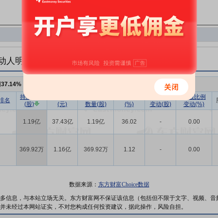
动人明细
例
37.14%
，持股数量
1.23亿
持股数量
持股市值
已流通股份
持股比例
持股数量
持股比例
排名
(股)
(元)
数量(股)
(%)
变动(股)
变动(%)
1.19亿
37.43亿
1.19亿
36.02
-
0.00
369.92万
1.16亿
369.92万
1.12
-
0.00
数据来源：
东方财富Choice数据
多信息，与本站立场无关。东方财富网不保证该信息（包括但不限于文字、视频、音
并未经过本网站证实，不对您构成任何投资建议，据此操作，风险自担。