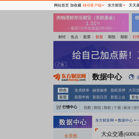
网站首页
加收藏
移动客户端
东方财富
天天
财经
焦点
股票
新股
期指
期权
行
数据中心
特色
龙虎榜单
融资融券
股权质押
大宗
新股
新股申购
新股日历
新股上会
资金
行情中心
指数
|
期指
|
期权
|
个股
|
板块
|
排
东方财富网
>
数据中心
>
大众交通(60061
全景图