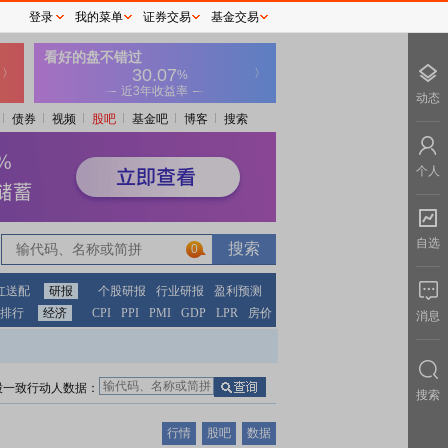
登录
我的菜单
证券交易
基金交易
动态
债券
视频
股吧
基金吧
博客
搜索
个人
自选
0
红送配
研报
个股研报
行业研报
盈利预测
排行
经济
CPI
PPI
PMI
GDP
LPR
房价
消息
股一致行动人数据：
搜索
行情
股吧
数据