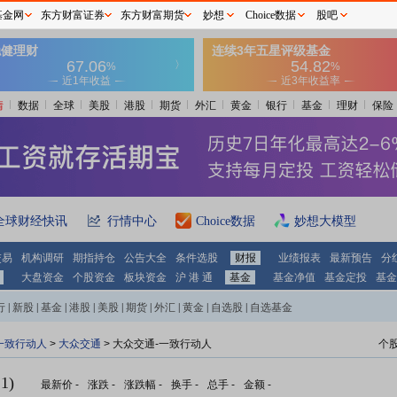
基金网
东方财富证券
东方财富期货
妙想
Choice数据
股吧
情
数据
全球
美股
港股
期货
外汇
黄金
银行
基金
理财
保险
全球财经快讯
行情中心
Choice数据
妙想大模型
交易
机构调研
期指持仓
公告大全
条件选股
财报
业绩报表
最新预告
分
大盘资金
个股资金
板块资金
沪 港 通
基金
基金净值
基金定投
基金
行
|
新股
|
基金
|
港股
|
美股
|
期货
|
外汇
|
黄金
|
自选股
|
自选基金
一致行动人
>
大众交通
> 大众交通-一致行动人
个
1)
最新价
-
涨跌
-
涨跌幅
-
换手
-
总手
-
金额
-