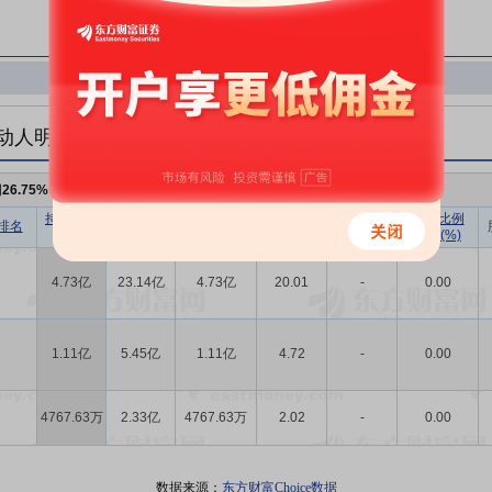
动人明细
例
26.75%
，持股数量
6.32亿
持股数量
持股市值
已流通股份
持股比例
持股数量
持股比例
排名
(股)
(元)
数量(股)
(%)
变动(股)
变动(%)
4.73亿
23.14亿
4.73亿
20.01
-
0.00
1.11亿
5.45亿
1.11亿
4.72
-
0.00
4767.63万
2.33亿
4767.63万
2.02
-
0.00
数据来源：
东方财富Choice数据