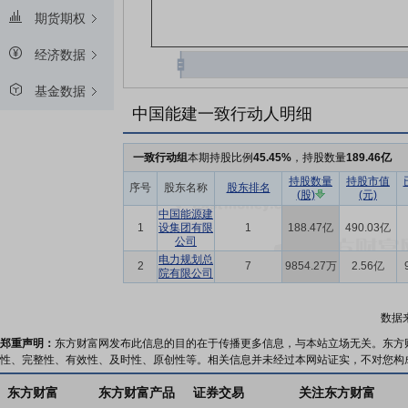
期货期权
经济数据
基金数据
中国能建一致行动人明细
一致行动组
本期持股比例
45.45%
，持股数量
189.46亿
持股数量
持股市值
序号
股东名称
股东排名
(股)
(元)
中国能源建
1
设集团有限
1
188.47亿
490.03亿
公司
电力规划总
2
7
9854.27万
2.56亿
院有限公司
数据
郑重声明：
东方财富网发布此信息的目的在于传播更多信息，与本站立场无关。东方
性、完整性、有效性、及时性、原创性等。相关信息并未经过本网站证实，不对您构
东方财富
东方财富产品
证券交易
关注东方财富