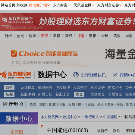
网站首页
加收藏
移动客户端
东方财富
天天基金网
东方财富证券
东方
财经
焦点
股票
新股
期指
期权
行情
数据
全球
美股
港股
数据中心
全球财经快讯
行情中
特色
龙虎榜单
融资融券
股权质押
大宗交易
机构调研
期指持仓
公告
新股
新股申购
新股日历
新股上会
资金
大盘资金
个股资金
板块
行情中心
指数
|
期指
|
期权
|
个股
|
板块
|
排行
|
新股
|
基金
|
港股
|
美股
|
期货
|
外汇
|
黄金
|
自选股
|
自选基金
东方财富网
>
数据中心
>
一致行动人
>
中国能建
> 中国能
中国能建(601868)
最新价
-
涨跌
-
涨跌
全景图