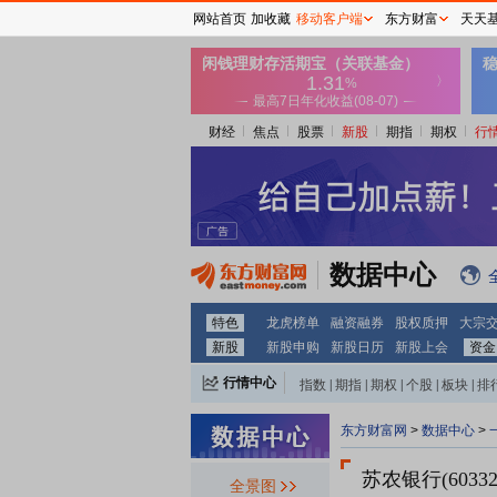
网站首页
加收藏
移动客户端
东方财富
天天
财经
焦点
股票
新股
期指
期权
行
数据中心
特色
龙虎榜单
融资融券
股权质押
大宗
新股
新股申购
新股日历
新股上会
资金
行情中心
指数
|
期指
|
期权
|
个股
|
板块
|
排
东方财富网
>
数据中心
>
苏农银行(60332
全景图