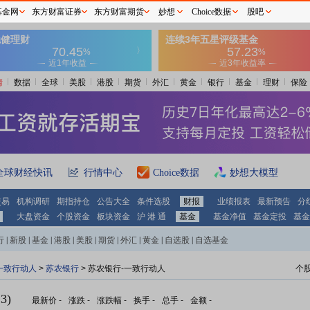
基金网
东方财富证券
东方财富期货
妙想
Choice数据
股吧
情
数据
全球
美股
港股
期货
外汇
黄金
银行
基金
理财
保险
全球财经快讯
行情中心
Choice数据
妙想大模型
交易
机构调研
期指持仓
公告大全
条件选股
财报
业绩报表
最新预告
分
大盘资金
个股资金
板块资金
沪 港 通
基金
基金净值
基金定投
基金
行
|
新股
|
基金
|
港股
|
美股
|
期货
|
外汇
|
黄金
|
自选股
|
自选基金
一致行动人
>
苏农银行
> 苏农银行-一致行动人
个
3)
最新价
-
涨跌
-
涨跌幅
-
换手
-
总手
-
金额
-