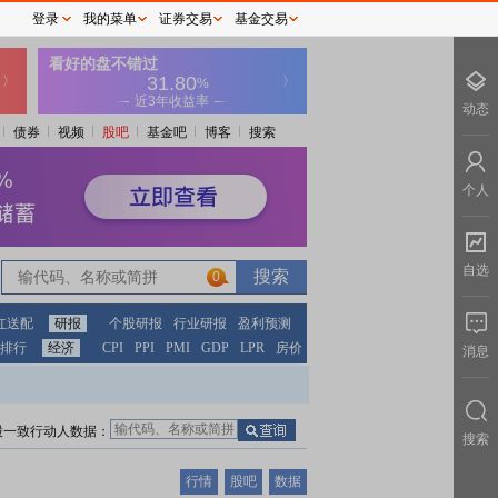
登录
我的菜单
证券交易
基金交易
动态
债券
视频
股吧
基金吧
博客
搜索
个人
自选
0
红送配
研报
个股研报
行业研报
盈利预测
排行
经济
CPI
PPI
PMI
GDP
LPR
房价
消息
股一致行动人数据：
搜索
行情
股吧
数据