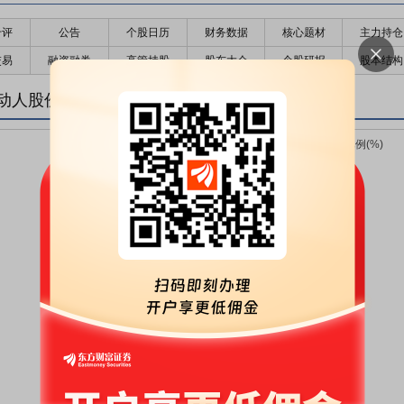
千评
公告
个股日历
财务数据
核心题材
主力持仓
交易
融资融券
高管持股
股东大会
个股研报
股本结构
动人股份变化趋势图