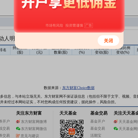
动人明细
持股数量
持股市值
已流通股份
持股比例
持股数量
持股比例
排名
(股)
(元)
数量(股)
(%)
变动(股)
变动(%)
数据来源：
东方财富Choice数据
多信息，与本站立场无关。东方财富网不保证该信息（包括但不限于文字、视频、音
并未经过本网站证实，不对您构成任何投资建议，据此操作，风险自担。
关注东方财富
天天基金
基金交易
关注天天基
券开户
基金开户
东方财富网微博
天天基金网
线交易
基金交易
东方财富网微信
天天基金网
券交易
活期宝
意见与建议