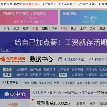
网站首页
加收藏
移动客户端
东方财富
天天基金网
东方财富证券
东方
财经
焦点
股票
新股
期指
期权
行情
数据
全球
美股
港股
数据中心
全球财经快讯
行情中
特色
龙虎榜单
融资融券
股权质押
大宗交易
机构调研
期指持仓
公告
新股
新股申购
新股日历
新股上会
资金
大盘资金
个股资金
板块
行情中心
指数
|
期指
|
期权
|
个股
|
板块
|
排行
|
新股
|
基金
|
港股
|
美股
|
期货
|
外汇
|
黄金
|
自选股
|
自选基金
东方财富网
>
数据中心
>
一致行动人
>
亚翔集成
> 亚翔集
亚翔集成(603929)
最新价
-
涨跌
-
涨跌
全景图