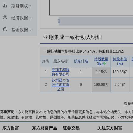
期货期权
经济数据
基金数据
亚翔集成一致行动人明细
一致行动组
本期持股比例
54.74%
，持股数量
1.17亿
持股数量
持股市值
序号
股东名称
股东排名
(股)
(元)
亚翔工程股
1
1
1.15亿
189.85亿
份有限公司
苏州亚力管
2
理咨询有限
6
160.00万
2.64亿
公司
数据
郑重声明：
东方财富网发布此信息的目的在于传播更多信息，与本站立场无关。东方
性、完整性、有效性、及时性、原创性等。相关信息并未经过本网站证实，不对您构
东方财富
东方财富产品
证券交易
关注东方财富