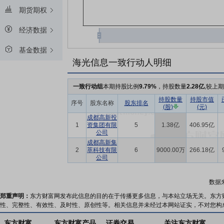
期货期权
经济数据
基金数据
海光信息一致行动人明细
一致行动组
本期持股比例
9.79%
，持股数量
2.28亿
,较上
持股数量
持股市值
序号
股东名称
股东排名
(股)
(元)
成都高新投
1
资集团有限
5
1.38亿
406.95亿
公司
成都高新集
2
萃科技有限
6
9000.00万
266.18亿
公司
数据
郑重声明：
东方财富网发布此信息的目的在于传播更多信息，与本站立场无关。东方
性、完整性、有效性、及时性、原创性等。相关信息并未经过本网站证实，不对您构
东方财富
东方财富产品
证券交易
关注东方财富