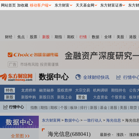
网站首页
加收藏
移动客户端
东方财富
天天基金网
东方财富证券
东方
财经
焦点
股票
新股
期指
期权
行情
数据
全球
美股
港股
数据中心
全球财经快讯
行情中
特色
龙虎榜单
融资融券
股权质押
大宗交易
机构调研
期指持仓
公告
新股
新股申购
新股日历
新股上会
资金
大盘资金
个股资金
板块
行情中心
指数
|
期指
|
期权
|
个股
|
板块
|
排行
|
新股
|
基金
|
港股
|
美股
|
期货
|
外汇
|
黄金
|
自选股
|
自选基金
东方财富网
>
数据中心
>
一致行动人
>
海光信息
> 海光信
海光信息(688041)
最新价
-
涨跌
-
涨跌
全景图