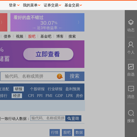
登录
我的菜单
证券交易
基金交易
动态
债券
视频
股吧
基金吧
博客
搜索
个人
自选
2
红送配
研报
个股研报
行业研报
盈利预测
排行
经济
CPI
PPI
PMI
GDP
LPR
房价
消息
股一致行动人数据：
搜索
行情
股吧
数据