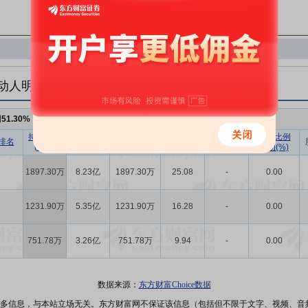
动人明细
例
51.30%
，持股数量
3880.98万
持股数量
持股市值
已流通股份
持股比例
持股数量
持股比例
排名
(股)
(元)
数量(股)
(%)
变动(股)
变动(%)
1897.30万
8.23亿
1897.30万
25.08
-
0.00
1231.90万
5.35亿
1231.90万
16.28
-
0.00
751.78万
3.26亿
751.78万
9.94
-
0.00
数据来源：
东方财富Choice数据
多信息，与本站立场无关。东方财富网不保证该信息（包括但不限于文字、视频、音