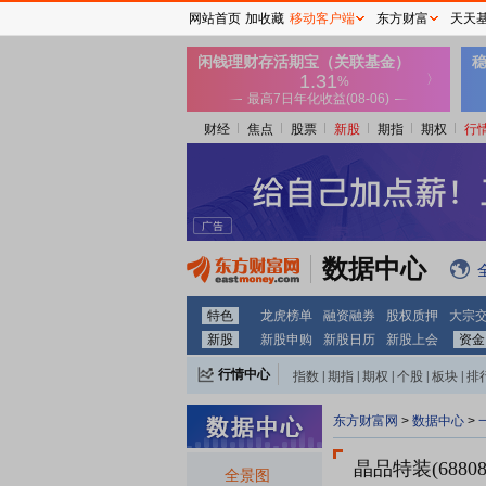
网站首页
加收藏
移动客户端
东方财富
天天
财经
焦点
股票
新股
期指
期权
行
数据中心
特色
龙虎榜单
融资融券
股权质押
大宗
新股
新股申购
新股日历
新股上会
资金
行情中心
指数
|
期指
|
期权
|
个股
|
板块
|
排
东方财富网
>
数据中心
>
晶品特装(68808
全景图