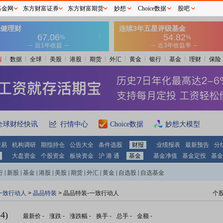
基金网
东方财富证券
东方财富期货
妙想
Choice数据
股吧
情
数据
全球
美股
港股
期货
外汇
黄金
银行
基金
理财
保险
全球财经快讯
行情中心
Choice数据
妙想大模型
交易
机构调研
期指持仓
公告大全
条件选股
财报
业绩报表
最新预告
分
大盘资金
个股资金
板块资金
沪 港 通
基金
基金净值
基金定投
基金
行
|
新股
|
基金
|
港股
|
美股
|
期货
|
外汇
|
黄金
|
自选股
|
自选基金
一致行动人
>
晶品特装
> 晶品特装-一致行动人
个
4)
最新价
-
涨跌
-
涨跌幅
-
换手
-
总手
-
金额
-