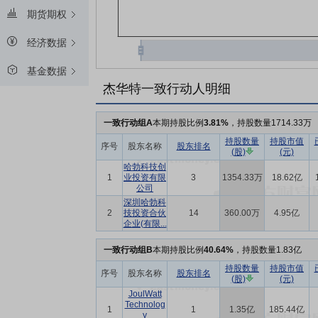
期货期权
经济数据
基金数据
杰华特一致行动人明细
一致行动组A
本期持股比例
3.81%
，持股数量1714.33万
持股数量
持股市值
序号
股东名称
股东排名
(股)
(元)
哈勃科技创
1
业投资有限
3
1354.33万
18.62亿
公司
深圳哈勃科
2
技投资合伙
14
360.00万
4.95亿
企业(有限...
一致行动组B
本期持股比例
40.64%
，持股数量1.83亿
持股数量
持股市值
序号
股东名称
股东排名
(股)
(元)
JoulWatt
Technolog
1
1
1.35亿
185.44亿
y