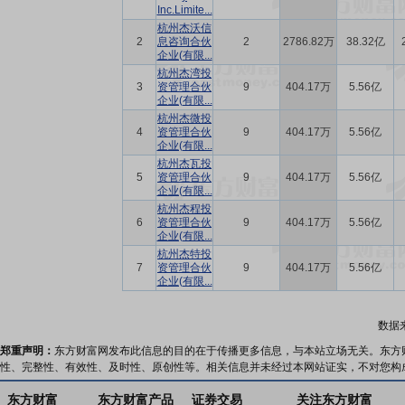
Inc.Limite...
杭州杰沃信
2
息咨询合伙
2
2786.82万
38.32亿
企业(有限...
杭州杰湾投
3
资管理合伙
9
404.17万
5.56亿
企业(有限...
杭州杰微投
4
资管理合伙
9
404.17万
5.56亿
企业(有限...
杭州杰瓦投
5
资管理合伙
9
404.17万
5.56亿
企业(有限...
杭州杰程投
6
资管理合伙
9
404.17万
5.56亿
企业(有限...
杭州杰特投
7
资管理合伙
9
404.17万
5.56亿
企业(有限...
数据
郑重声明：
东方财富网发布此信息的目的在于传播更多信息，与本站立场无关。东方
性、完整性、有效性、及时性、原创性等。相关信息并未经过本网站证实，不对您构
东方财富
东方财富产品
证券交易
关注东方财富