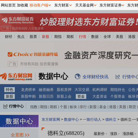
网站首页
加收藏
移动客户端
东方财富
天天基金网
东方财富证券
东方
财经
焦点
股票
新股
期指
期权
行情
数据
全球
美股
港股
数据中心
全球财经快讯
行情中
特色
龙虎榜单
融资融券
股权质押
大宗交易
机构调研
期指持仓
公告
新股
新股申购
新股日历
新股上会
资金
大盘资金
个股资金
板块
行情中心
指数
|
期指
|
期权
|
个股
|
板块
|
排行
|
新股
|
基金
|
港股
|
美股
|
期货
|
外汇
|
黄金
|
自选股
|
自选基金
东方财富网
>
数据中心
>
一致行动人
>
德科立
> 德科立-
德科立(688205)
最新价
-
涨跌
-
涨跌幅
-
全景图