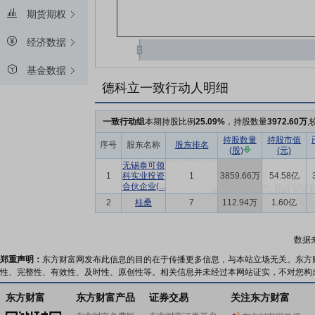
期货期权
经济数据
基金数据
德科立一致行动人明细
一致行动组
本期持股比例
25.09%
，持股数量
3972.60万
,
持股数量
持股市值
序号
股东名称
股东排名
(股)
(元)
无锡泰可领
1
科实业投资
1
3859.66万
54.58亿
合伙企业(...
2
桂桑
7
112.94万
1.60亿
数据
郑重声明：
东方财富网发布此信息的目的在于传播更多信息，与本站立场无关。东方
性、完整性、有效性、及时性、原创性等。相关信息并未经过本网站证实，不对您构
东方财富
东方财富产品
证券交易
关注东方财富