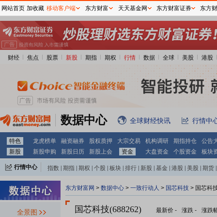
网站首页
加收藏
移动客户端
东方财富
天天基金网
东方财富证券
东方
财经
焦点
股票
新股
期指
期权
行情
数据
全球
美股
港股
数据中心
全球财经快讯
行情中
特色
龙虎榜单
融资融券
股权质押
大宗交易
机构调研
期指持仓
公告
新股
新股申购
新股日历
新股上会
资金
大盘资金
个股资金
板块
行情中心
指数
|
期指
|
期权
|
个股
|
板块
|
排行
|
新股
|
基金
|
港股
|
美股
|
期货
|
外汇
|
黄金
|
自选股
|
自选基金
东方财富网
>
数据中心
>
一致行动人
>
国芯科技
> 国芯科
国芯科技(688262)
最新价
-
涨跌
-
涨跌
全景图