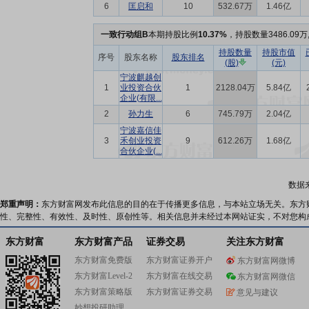
6
匡启和
10
532.67万
1.46亿
一致行动组B
本期持股比例
10.37%
，持股数量3486.09
持股数量
持股市值
序号
股东名称
股东排名
(股)
(元)
宁波麒越创
1
业投资合伙
1
2128.04万
5.84亿
企业(有限...
2
孙力生
6
745.79万
2.04亿
宁波嘉信佳
3
禾创业投资
9
612.26万
1.68亿
合伙企业(...
数据
郑重声明：
东方财富网发布此信息的目的在于传播更多信息，与本站立场无关。东方
性、完整性、有效性、及时性、原创性等。相关信息并未经过本网站证实，不对您构
东方财富
东方财富产品
证券交易
关注东方财富
东方财富免费版
东方财富证券开户
东方财富网微博
东方财富Level-2
东方财富在线交易
东方财富网微信
东方财富策略版
东方财富证券交易
意见与建议
妙想投研助理