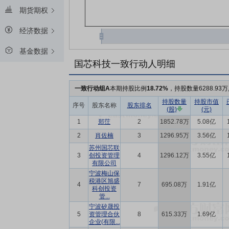
期货期权
经济数据
基金数据
国芯科技一致行动人明细
一致行动组A
本期持股比例
18.72%
，持股数量6288.93
持股数量
持股市值
序号
股东名称
股东排名
(股)
(元)
1
郑茳
2
1852.78万
5.08亿
2
肖佐楠
3
1296.95万
3.56亿
苏州国芯联
3
创投资管理
4
1296.12万
3.55亿
有限公司
宁波梅山保
税港区旭盛
4
7
695.08万
1.91亿
科创投资
管...
宁波矽晟投
5
资管理合伙
8
615.33万
1.69亿
企业(有限...