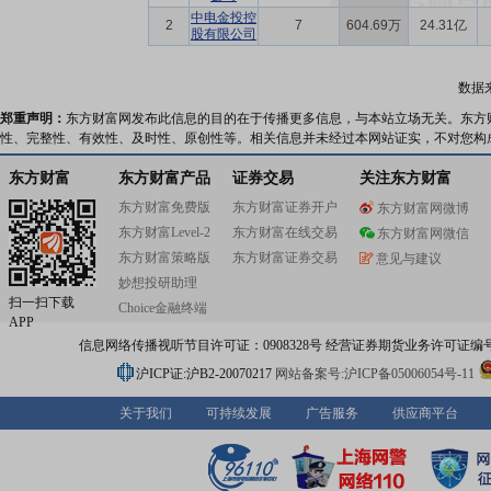
中电金投控
2
7
604.69万
24.31亿
股有限公司
数据
郑重声明：
东方财富网发布此信息的目的在于传播更多信息，与本站立场无关。东方
性、完整性、有效性、及时性、原创性等。相关信息并未经过本网站证实，不对您构
东方财富
东方财富产品
证券交易
关注东方财富
东方财富免费版
东方财富证券开户
东方财富网微博
东方财富Level-2
东方财富在线交易
东方财富网微信
东方财富策略版
东方财富证券交易
意见与建议
妙想投研助理
扫一扫下载
Choice金融终端
APP
信息网络传播视听节目许可证：0908328号 经营证券期货业务许可证编号：91310
沪ICP证:沪B2-20070217
网站备案号:沪ICP备05006054号-11
关于我们
可持续发展
广告服务
供应商平台