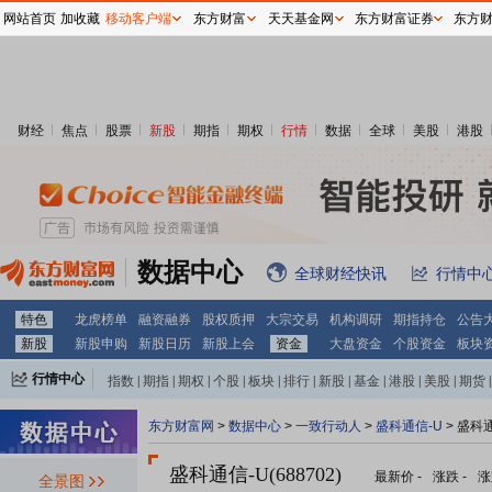
网站首页
加收藏
移动客户端
东方财富
天天基金网
东方财富证券
东方
财经
焦点
股票
新股
期指
期权
行情
数据
全球
美股
港股
数据中心
全球财经快讯
行情中
特色
龙虎榜单
融资融券
股权质押
大宗交易
机构调研
期指持仓
公告
新股
新股申购
新股日历
新股上会
资金
大盘资金
个股资金
板块
行情中心
指数
|
期指
|
期权
|
个股
|
板块
|
排行
|
新股
|
基金
|
港股
|
美股
|
期货
|
外汇
|
黄金
|
自选股
|
自选基金
东方财富网
>
数据中心
>
一致行动人
>
盛科通信-U
> 盛科
盛科通信-U(688702)
最新价
-
涨跌
-
涨
全景图