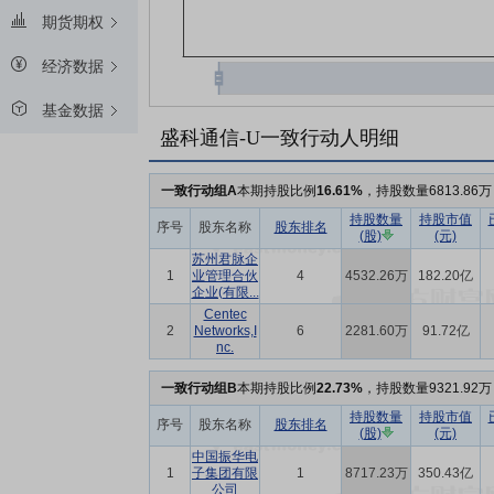
期货期权
经济数据
基金数据
盛科通信-U一致行动人明细
一致行动组A
本期持股比例
16.61%
，持股数量6813.86万
持股数量
持股市值
序号
股东名称
股东排名
(股)
(元)
苏州君脉企
1
业管理合伙
4
4532.26万
182.20亿
企业(有限...
Centec
2
Networks,I
6
2281.60万
91.72亿
nc.
一致行动组B
本期持股比例
22.73%
，持股数量9321.92万
持股数量
持股市值
序号
股东名称
股东排名
(股)
(元)
中国振华电
1
子集团有限
1
8717.23万
350.43亿
公司