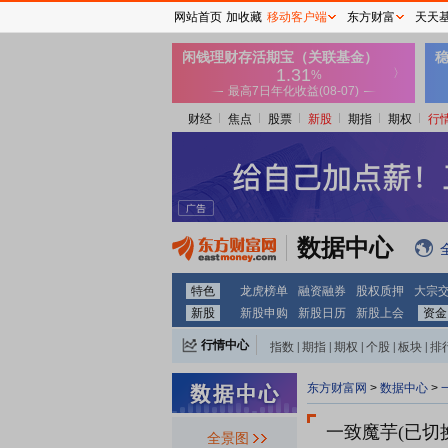
网站首页
加收藏
移动客户端
东方财富
天天
财经
焦点
股票
新股
期指
期权
行
数据中心
特色
龙虎榜单
融资融券
股权质押
大宗
新股
新股申购
新股日历
新股上会
资金
行情中心
指数
|
期指
|
期权
|
个股
|
板块
|
排
东方财富网
>
数据中心
>
一致魔芋(已切换)(
全景图