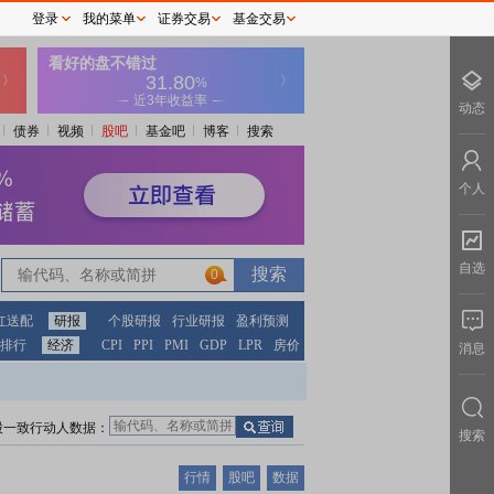
登录
我的菜单
证券交易
基金交易
动态
债券
视频
股吧
基金吧
博客
搜索
个人
自选
0
红送配
研报
个股研报
行业研报
盈利预测
排行
经济
CPI
PPI
PMI
GDP
LPR
房价
消息
股一致行动人数据：
搜索
行情
股吧
数据