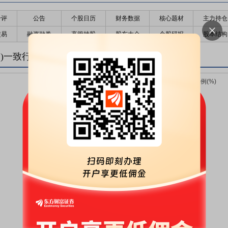
千评
公告
个股日历
财务数据
核心题材
主力持仓
交易
融资融券
高管持股
股东大会
个股研报
股本结构
换)一致行动人股份变化趋势图