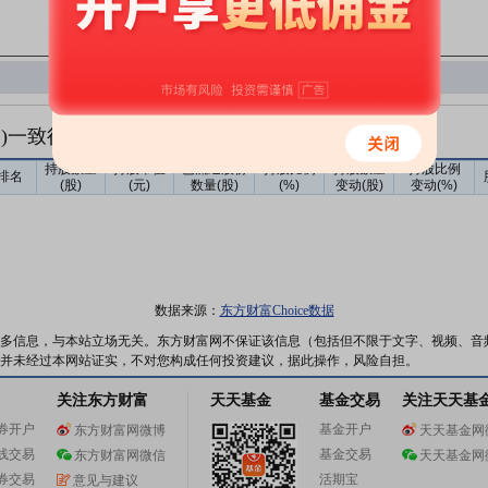
换)一致行动人明细
持股数量
持股市值
已流通股份
持股比例
持股数量
持股比例
排名
(股)
(元)
数量(股)
(%)
变动(股)
变动(%)
数据来源：
东方财富Choice数据
多信息，与本站立场无关。东方财富网不保证该信息（包括但不限于文字、视频、音
并未经过本网站证实，不对您构成任何投资建议，据此操作，风险自担。
关注东方财富
天天基金
基金交易
关注天天基
券开户
基金开户
东方财富网微博
天天基金网
线交易
基金交易
东方财富网微信
天天基金网
券交易
活期宝
意见与建议