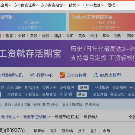
基金网
东方财富证券
东方财富期货
妙想
Choice数据
股吧
情
数据
全球
美股
港股
期货
外汇
黄金
银行
基金
理财
保险
全球财经快讯
行情中心
Choice数据
妙想大模型
交易
机构调研
期指持仓
公告大全
条件选股
财报
业绩报表
最新预告
分
大盘资金
个股资金
板块资金
沪 港 通
基金
基金净值
基金定投
基金
行
|
新股
|
基金
|
港股
|
美股
|
期货
|
外汇
|
黄金
|
自选股
|
自选基金
一致行动人
>
一致魔芋(已切换)
> 一致魔芋(已切换)-一致行动人
个
839273)
最新价
-
涨跌
-
涨跌幅
-
换手
-
总手
-
金额
-