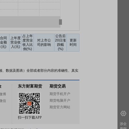
占上年
公告后
合同
上年度
度营业
对上市公
20日涨
更新
金额
营业收
收入比
司的影响
跌幅
时间
(元)
入(元)
例(%)
(%)
频、数据及图表）全部或者部分内容的准确性、真实
金
东方财富期货
期货交易
期货手机开户
微博
期货电脑开户
微信
期货官方网站
扫一扫下载APP
涉企
举报