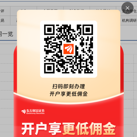
千评
公告
个股日历
财务数据
核心题材
主力持仓
交易
高管持股
股东大会
个股研报
股本结构
机构调研
同一览