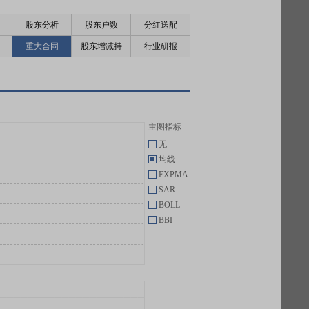
股东分析
股东户数
分红送配
重大合同
股东增减持
行业研报
主图指标
无
均线
EXPMA
SAR
BOLL
BBI