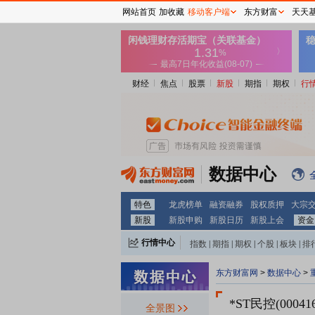
网站首页
加收藏
移动客户端
东方财富
天天
财经
焦点
股票
新股
期指
期权
行
数据中心
特色
龙虎榜单
融资融券
股权质押
大宗
新股
新股申购
新股日历
新股上会
资金
行情中心
指数
|
期指
|
期权
|
个股
|
板块
|
排
东方财富网
>
数据中心
>
*ST民控(000416
全景图