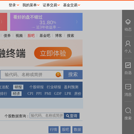
登录
我的菜单
证券交易
基金交易
动态
债券
视频
股吧
基金吧
博客
搜索
个人
自选
0
红送配
研报
个股研报
行业研报
盈利预测
排行
经济
CPI
PPI
PMI
GDP
LPR
房价
消息
个股数据查询：
搜索
行情
股吧
数据