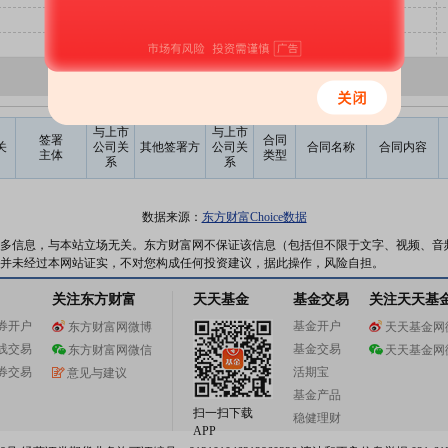
与上市
与上市
签署
合同
关
公司关
其他签署方
公司关
合同名称
合同内容
主体
类型
系
系
数据来源：
东方财富Choice数据
多信息，与本站立场无关。东方财富网不保证该信息（包括但不限于文字、视频、音
并未经过本网站证实，不对您构成任何投资建议，据此操作，风险自担。
关注东方财富
天天基金
基金交易
关注天天基
券开户
基金开户
东方财富网微博
天天基金网
线交易
基金交易
东方财富网微信
天天基金网
券交易
活期宝
意见与建议
基金产品
扫一扫下载
稳健理财
APP