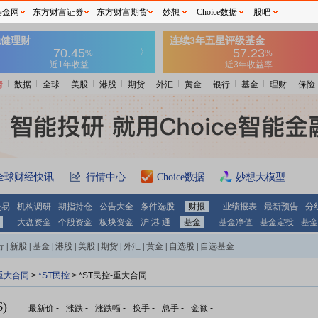
基金网
东方财富证券
东方财富期货
妙想
Choice数据
股吧
情
数据
全球
美股
港股
期货
外汇
黄金
银行
基金
理财
保险
全球财经快讯
行情中心
Choice数据
妙想大模型
交易
机构调研
期指持仓
公告大全
条件选股
财报
业绩报表
最新预告
分
大盘资金
个股资金
板块资金
沪 港 通
基金
基金净值
基金定投
基金
行
|
新股
|
基金
|
港股
|
美股
|
期货
|
外汇
|
黄金
|
自选股
|
自选基金
重大合同
>
*ST民控
> *ST民控-重大合同
)
最新价
-
涨跌
-
涨跌幅
-
换手
-
总手
-
金额
-