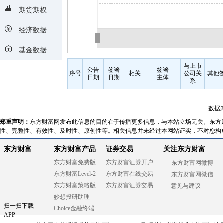
期货期权
经济数据
基金数据
与上市
公告
签署
签署
序号
相关
公司关
其他
日期
日期
主体
系
数据
郑重声明：
东方财富网发布此信息的目的在于传播更多信息，与本站立场无关。东方
性、完整性、有效性、及时性、原创性等。相关信息并未经过本网站证实，不对您构
东方财富
东方财富产品
证券交易
关注东方财富
东方财富免费版
东方财富证券开户
东方财富网微博
东方财富Level-2
东方财富在线交易
东方财富网微信
东方财富策略版
东方财富证券交易
意见与建议
妙想投研助理
扫一扫下载
Choice金融终端
APP