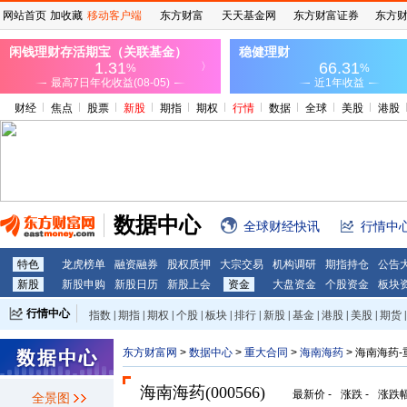
网站首页
加收藏
移动客户端
东方财富
天天基金网
东方财富证券
东方
财经
焦点
股票
新股
期指
期权
行情
数据
全球
美股
港股
数据中心
全球财经快讯
行情中
特色
龙虎榜单
融资融券
股权质押
大宗交易
机构调研
期指持仓
公告
新股
新股申购
新股日历
新股上会
资金
大盘资金
个股资金
板块
行情中心
指数
|
期指
|
期权
|
个股
|
板块
|
排行
|
新股
|
基金
|
港股
|
美股
|
期货
|
外汇
|
黄金
|
自选股
|
自选基金
东方财富网
>
数据中心
>
重大合同
>
海南海药
> 海南海药
海南海药(000566)
最新价
-
涨跌
-
涨跌
全景图