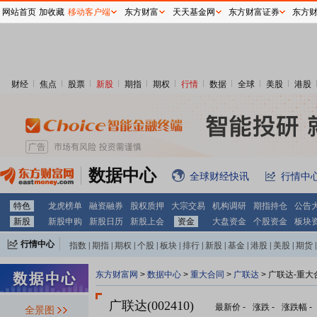
网站首页
加收藏
移动客户端
东方财富
天天基金网
东方财富证券
东方
财经
焦点
股票
新股
期指
期权
行情
数据
全球
美股
港股
数据中心
全球财经快讯
行情中
特色
龙虎榜单
融资融券
股权质押
大宗交易
机构调研
期指持仓
公告
新股
新股申购
新股日历
新股上会
资金
大盘资金
个股资金
板块
行情中心
指数
|
期指
|
期权
|
个股
|
板块
|
排行
|
新股
|
基金
|
港股
|
美股
|
期货
|
外汇
|
黄金
|
自选股
|
自选基金
东方财富网
>
数据中心
>
重大合同
>
广联达
> 广联达-重大
广联达(002410)
最新价
-
涨跌
-
涨跌幅
-
全景图