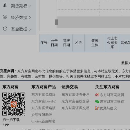
期货期权
经济数据
基金数据
与上市
公告
签署
签署
序号
相关
公司关
其他
日期
日期
主体
系
数据
郑重声明：
东方财富网发布此信息的目的在于传播更多信息，与本站立场无关。东方
性、完整性、有效性、及时性、原创性等。相关信息并未经过本网站证实，不对您构
东方财富
东方财富产品
证券交易
关注东方财富
东方财富免费版
东方财富证券开户
东方财富网微博
东方财富Level-2
东方财富在线交易
东方财富网微信
东方财富策略版
东方财富证券交易
意见与建议
妙想投研助理
扫一扫下载
Choice金融终端
APP