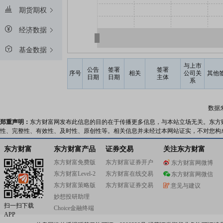
期货期权
经济数据
基金数据
与上市
公告
签署
签署
序号
相关
公司关
其他
日期
日期
主体
系
数据
郑重声明：
东方财富网发布此信息的目的在于传播更多信息，与本站立场无关。东方
性、完整性、有效性、及时性、原创性等。相关信息并未经过本网站证实，不对您构
东方财富
东方财富产品
证券交易
关注东方财富
东方财富免费版
东方财富证券开户
东方财富网微博
东方财富Level-2
东方财富在线交易
东方财富网微信
东方财富策略版
东方财富证券交易
意见与建议
妙想投研助理
扫一扫下载
Choice金融终端
APP