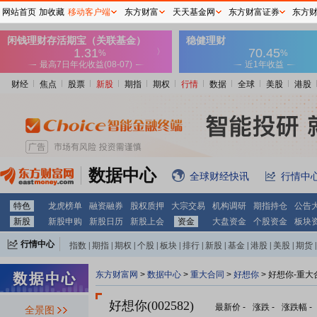
网站首页
加收藏
移动客户端
东方财富
天天基金网
东方财富证券
东方
财经
焦点
股票
新股
期指
期权
行情
数据
全球
美股
港股
数据中心
全球财经快讯
行情中
特色
龙虎榜单
融资融券
股权质押
大宗交易
机构调研
期指持仓
公告
新股
新股申购
新股日历
新股上会
资金
大盘资金
个股资金
板块
行情中心
指数
|
期指
|
期权
|
个股
|
板块
|
排行
|
新股
|
基金
|
港股
|
美股
|
期货
|
外汇
|
黄金
|
自选股
|
自选基金
东方财富网
>
数据中心
>
重大合同
>
好想你
> 好想你-重大
好想你(002582)
最新价
-
涨跌
-
涨跌幅
-
全景图