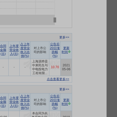
。
更多>>
占上年
公告后
合同
上年度
度营业
对上市公
20日涨
更新
金额
营业收
收入比
司的影响
跌幅
时间
(元)
入(元)
例(%)
(%)
上海源烨是
中来民生与
2021
-
-
-
10.70
中电投电力
05-06
工程有限...
点击查看更多>>
更多>>
占上年
公告后
合同
上年度
度营业
对上市公
20日涨
更新
金额
营业收
收入比
司的影响
跌幅
时间
(元)
入(元)
例(%)
(%)
本合同为长