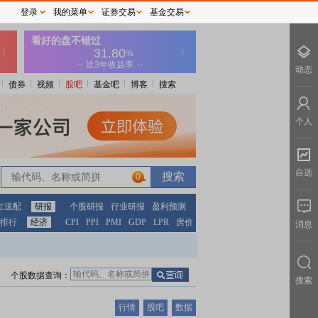
登录
我的菜单
证券交易
基金交易
动态
债券
视频
股吧
基金吧
博客
搜索
个人
自选
0
红送配
研报
个股研报
行业研报
盈利预测
排行
经济
CPI
PPI
PMI
GDP
LPR
房价
消息
个股数据查询：
搜索
行情
股吧
数据