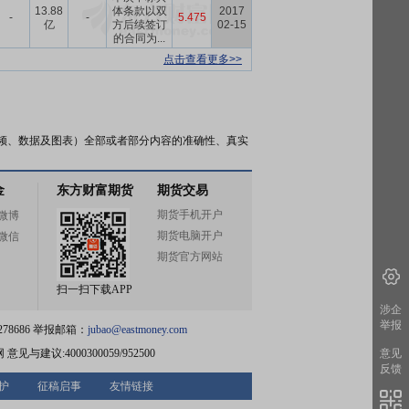
13.88
体条款以双
2017
-
-
5.475
亿
方后续签订
02-15
的合同为...
点击查看更多>>
频、数据及图表）全部或者部分内容的准确性、真实
金
东方财富期货
期货交易
期货手机开户
微博
期货电脑开户
微信
期货官方网站
扫一扫下载APP
涉企
举报
78686 举报邮箱：
jubao@eastmoney.com
网
意见与建议:4000300059/952500
意见
反馈
护
征稿启事
友情链接