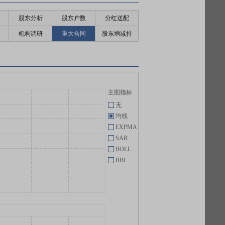
股东分析
股东户数
分红送配
机构调研
重大合同
股东增减持
主图指标
无
均线
EXPMA
SAR
BOLL
BBI