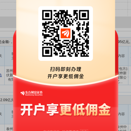
金额-，上年度营业收入为50.85亿元，占比为-，最新一季度报的营业收入4.95亿元
与上市
与上市
签署
合同
关
公司关
其他签署方
公司关
合同名称
合同内容
主体
类型
系
系
上海源烨新
甲方(发包方):
苏州中来光
户用光伏发
公司本
能源有限公
其它关
工程建
上海源烨新
告
伏新材股份
电项目EPC
身
司,中来智联
联关系
设
能源有限公
有限公司
总承包协议
能源工...
司乙...
2.09亿元，上年度营业收入为26.92亿元，占比为
82.063%
。
与上市
与上市
签署
合同
关
公司关
其他签署方
公司关
合同名称
合同内容
主体
类型
系
系
甲方:泰州中
泰州中来光
隆基绿能科