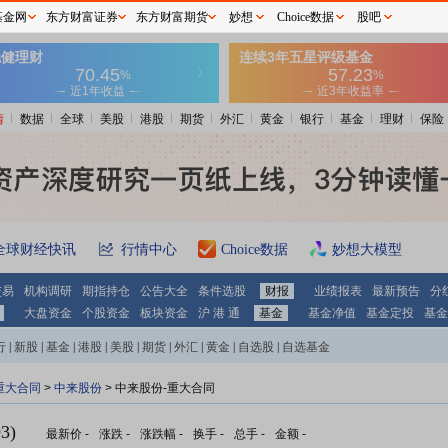
基金网
东方财富证券
东方财富期货
妙想
Choice数据
股吧
情
数据
全球
美股
港股
期货
外汇
黄金
银行
基金
理财
保险
全球财经快讯
行情中心
Choice数据
妙想大模型
交易
机构调研
期指持仓
公告大全
条件选股
财报
业绩报表
最新预告
分
大盘资金
个股资金
板块资金
沪 港 通
基金
基金净值
基金定投
基金
行
|
新股
|
基金
|
港股
|
美股
|
期货
|
外汇
|
黄金
|
自选股
|
自选基金
重大合同
>
中来股份
> 中来股份-重大合同
3)
最新价
-
涨跌
-
涨跌幅
-
换手
-
总手
-
金额
-