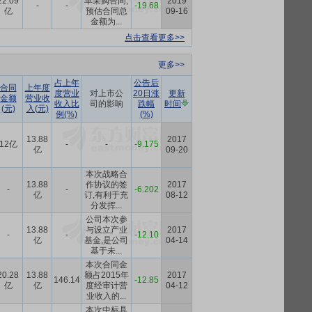
22.09
单采购合同,
2019
-
-
-19.68
亿
预估合同总
09-16
金额为...
点击查看更多>>
更多>>
占上年
公告后
合同
上年度
度营业
对上市公
20日涨
更新
金额
营业收
收入比
司的影响
跌幅
时间
(元)
入(元)
例(%)
(%)
13.88
2017
12亿
-
-
-9.175
亿
09-20
本次战略合
13.88
作协议的签
2017
-
-
-6.202
亿
订,有利于充
08-12
分发挥...
公司本次参
13.88
与设立产业
2017
-
-
-12.10
亿
基金,是公司
04-14
基于未...
本次合同金
20.28
13.88
额占2015年
2017
146.14
-12.85
亿
亿
度经审计营
04-12
业收入的...
本次中标具