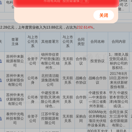
全资子
无关联
采购合
硅片采购框
来光电科技
告
电科技有限
技股份有限
公司
关系
同
架合同
有限公司 乙
公司
公司
方:隆...
2.28亿元，上年度营业收入为13.88亿元，占比为
232.614%
。
与上市
与上市
签署
合同
关
公司关
其他签署方
公司关
合同名称
合同内容
主体
类型
系
系
锦州华信资
1、增资入股
苏州中来新
全资子
产经营(集团)
无关联
合作协
交割完成后,
告
能源有限公
投资协议
公司
有限公司,锦
关系
议
标的公司的
司
州市...
股权结...
2017年8月
苏州中来光
北控清洁能
公司本
无关联
战略合
战略合作协
10日,苏州中
告
伏新材股份
源集团有限
身
关系
作协议
议
来光伏新材
有限公司
公司
股份有限...
中建投资本
中建投资本
甲方:中建投
苏州中来光
公司本
管理(天津)有
无关联
合作协
—中来股份
资本管理(天
告
伏新材股份
身
限公司,衢州
关系
议
—浙江省衢
津)有限公司
有限公司
绿色...
州市新能...
或/及...
600MWp光
合同主体:买
泰州中光电
江苏中军金
全资子
无关联
采购合
伏并网电站
方:江苏中军
告
科技有限公
控新能源有
公司
关系
同
项目光伏组
金控新能源
司
限公司
件设备采购...
有限公...
800兆瓦光伏
1、项目名