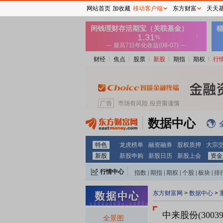
网站首页
加收藏
移动客户端
东方财富
天天
财经
焦点
股票
新股
期指
期权
行
数据中心
特色
龙虎榜单
融资融券
股权质押
大宗
新股
新股申购
新股日历
新股上会
资金
行情中心
指数
|
期指
|
期权
|
个股
|
板块
|
排
东方财富网
>
数据中心
>
中来股份(30039
全景图