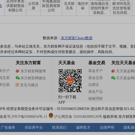
苏州中来光
中海集团国
公司本
无关联
项目中
发电项目光
称:800兆瓦
告
伏新材股份
际贸易有限
身
关系
标
伏组件集中
光伏发电项
有限公司
公司
采购及...
目光伏组...
数据来源：
东方财富Choice数据
多信息，与本站立场无关。东方财富网不保证该信息（包括但不限于文字、视频、音
并未经过本网站证实，不对您构成任何投资建议，据此操作，风险自担。
关注东方财富
天天基金
基金交易
关注天天基
券开户
基金开户
东方财富网微博
天天基金网
线交易
基金交易
东方财富网微信
天天基金网
券交易
活期宝
意见与建议
基金产品
扫一扫下载
稳健理财
APP
 经营证券期货业务许可证编号：913101046312860336 违法和不良信息举报:021-612
案号:沪ICP备05006054号-11
沪公网安备 31010402000120号
版权所有:东方财富
广告服务
供应商平台
联系我们
诚聘英才
法律声明
隐私保